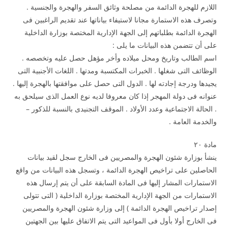
اللازم للهجرة الدائمة من مصلحة وثائق السفر والهجرة والجنسية .
وتصرف هذه الاستمارة مجانا لاستيفاء بياناتها عند تقديم الراغبين فى
الهجرة الدائمة بطلباتهم إلى الجهة الإدارية المختصة بوزارة الداخلية
على أن تتضمن هذه البيانات ما يلى :
اسم الطالب وتاريخ ومحل ميلاده وأخر مؤهل حصل عليه وتخصصه .
الوظائف التى شغلها . الخبرات المكتسبة ومدتها . اللغات الأجنبية التى
يجيدها ودرجة إجادته لها . الدول التى حصل على موافقتها بالهجرة إليها .
عنوانه فى دولة المهجر إذا كان معروفا لديه نوع العمل الذى سيلحق به
. الحالة الاجتماعية وعدد الأولاد . الموقف التجنيدى بالنسبة للذكور –
والخدمة العامة .
مادة ۲۰
ينشأ بوزارة شئون الهجرة والمصريين فى الخارج سجل لقيد بيانات
الحاصلين على تراخيص الهجرة الدائمة ، وتسجل هذه البيانات من واقع
الاستمارات المشار إليها فى المادة السابقة على أن يتم إرسال هذه
الاستمارات من الجهة الإدارية المختصة بوزارة الداخلية ( التى تتولى
إصدار تراخيص الهجرة الدائمة ) إلى وزارة شئون الهجرة والمصريين
فى الخارج أولا بأول فى المواعيد التى يتم الاتفاق عليها بين الجهتين