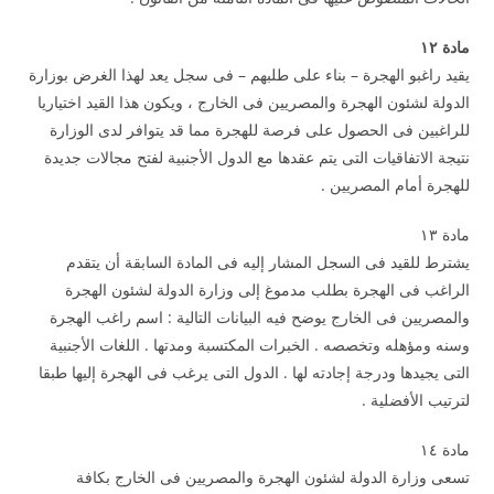
مادة
۱۲
يقيد راغبو الهجرة – بناء على طلبهم – فى سجل يعد لهذا الغرض بوزارة
الدولة لشئون الهجرة والمصريين فى الخارج ، ويكون هذا القيد اختياريا
للراغبين فى الحصول على فرصة للهجرة مما قد يتوافر لدى الوزارة
نتيجة الاتفاقيات التى يتم عقدها مع الدول الأجنبية لفتح مجالات جديدة
للهجرة أمام المصريين .
مادة ۱۳
يشترط للقيد فى السجل المشار إليه فى المادة السابقة أن يتقدم
الراغب فى الهجرة بطلب مدموغ إلى وزارة الدولة لشئون الهجرة
والمصريين فى الخارج يوضح فيه البيانات التالية : اسم راغب الهجرة
وسنه ومؤهله وتخصصه . الخبرات المكتسبة ومدتها . اللغات الأجنبية
التى يجيدها ودرجة إجادته لها . الدول التى يرغب فى الهجرة إليها طبقا
لترتيب الأفضلية .
مادة ۱٤
تسعى وزارة الدولة لشئون الهجرة والمصريين فى الخارج بكافة