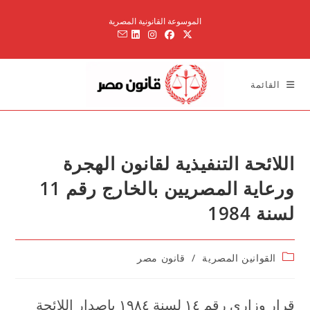
Ski
الموسوعة القانونية المصرية
t
conten
القائمة
اللائحة التنفيذية لقانون الهجرة
ورعاية المصريين بالخارج رقم 11
لسنة 1984
Post
القوانين المصرية
/
قانون مصر
category:
قرار وزاري رقم ۱٤ لسنة ۱۹۸٤ باصدار اللائحة