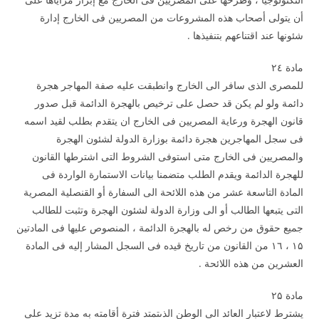
أن يتولى أصحاب هذه المشروعات من المصريين فى الخارج إدارة
شئونها عند اقتناعهم بتنفيذها .
مادة ۲٤
للمصرى الذى سافر الى الخارج وانطبقت عليه صفة المهاجر هجرة
دائمة ولو لم يكن قد حصل على ترخيص بالهجرة الدائمة قبل صدور
قانون الهجرة ورعاية المصريين فى الخارج ان يتقدم بطلب لقيد اسمه
فى سجل المهاجرين هجرة دائمة بوزارة الدولة لشئون الهجرة
والمصريين فى الخارج متى استوفى الشروط التى اشترطها القانون
للهجرة الدائمة ويقدم الطلب متضمنا بيانات الاستمارة الواردة فى
المادة التاسعة عشر من هذه اللائحة الى السفارة أو القنصلية المصرية
التى يتبعها الطالب أو الى وزارة الدولة لشئون الهجرة وتثبت للطالب
جميع حقوق من رخص له بالهجرة الدائمة ، المنصوص عليها فى المادتين
۱۵ ، ۱٦ من القانون من تاريخ قيده فى السجل المشار إليه فى المادة
العشرين من هذه اللائحة .
مادة ۲۵
يشترط لاعتبار العائد الى الوطن الذىتمتد فترة أقامته به مدة تزيد على