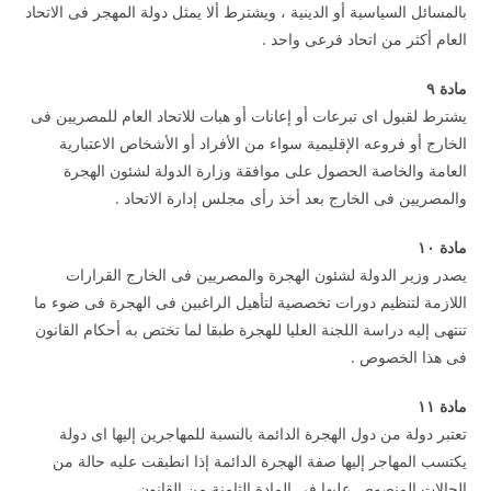
بالمسائل السياسية أو الدينية ، ويشترط ألا يمثل دولة المهجر فى الاتحاد
العام أكثر من اتحاد فرعى واحد .
مادة
۹
يشترط لقبول اى تبرعات أو إعانات أو هبات للاتحاد العام للمصريين فى
الخارج أو فروعه الإقليمية سواء من الأفراد أو الأشخاص الاعتبارية
العامة والخاصة الحصول على موافقة وزارة الدولة لشئون الهجرة
والمصريين فى الخارج بعد أخذ رأى مجلس إدارة الاتحاد .
مادة
۱۰
يصدر وزير الدولة لشئون الهجرة والمصريين فى الخارج القرارات
اللازمة لتنظيم دورات تخصصية لتأهيل الراغبين فى الهجرة فى ضوء ما
تنتهى إليه دراسة اللجنة العليا للهجرة طبقا لما تختص به أحكام القانون
فى هذا الخصوص .
مادة
۱۱
تعتبر دولة من دول الهجرة الدائمة بالنسبة للمهاجرين إليها اى دولة
يكتسب المهاجر إليها صفة الهجرة الدائمة إذا انطبقت عليه حالة من
الحالات المنصوص عليها فى المادة الثامنة من القانون .