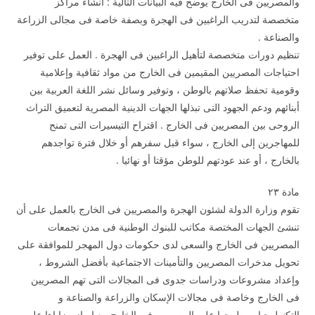
والمصريين فى الخارج يوضح فيه البيانات التالية : انشاء مراكز
متخصصة لتدريب الراغبين فى الهجرة وبصفة خاصة فى مجالى الزراعة
والصناعة .
تنظيم دورات متخصصة لتأهيل الراغبين فى الهجرة . العمل على توفير
احتياجات المصريين المقيمين فى الخارج من مواد ثقافية وإعلامية
وقومية تحفظ صلاتهم بالوطن ، وتوفير وسائل نشر اللغة العربية بين
أبنائهم ودعم الجهود التى تبذلها الجهات الدينية المصرية لتعميق التراث
الروحى بين المصريين فى الخارج . اقتراح التيسيرات التى تمنح
للمهاجرين إلى الخارج ، سواء قبل سفرهم أو خلال فترة تواجدهم
بالخارج ، أو عند عودتهم للوطن مؤقتا أو نهائيا .
مادة ۲۳
تقوم وزارة الدولة لشئون الهجرة والمصريين فى الخارج بالعمل على أن
تنشئ الجهات المختصة مكاتب للبنوك الوطنية فى مدن تجمعات
المصريين فى الخارج والسعى لدى حكومات دول المهجر للموافقة على
تحويل مدخرات المصريين والتأمينات الاجتماعية بأفضل الشروط ،
وإعداد مشروعات ودراسات جدوى فى المجالات التى تهم المصريين
فى الخارج وخاصة فى مجالات الإسكان والزراعة والصناعة و
التكنولوجيا ، وطرحها على المصريين فى الخارج مع إبراز مزاياها على