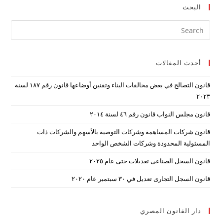
البحث
ress
ape
to
أحدث المقالات
lose
the
قانون التصالح في بعض مخالفات البناء وتقنين أوضاعها قانون رقم ۱۸۷ لسنة
arch
۲۰۲۳
nel.
قانون مجلس النواب قانون رقم ٤٦ لسنة ٢٠١٤
قانون شركات المساهمة وشركات التوصية بالأسهم والشركات ذات
المسئولية المحدودة وشركات الشخص الواحد
قانون السجل الصناعى تعديلات حتى عام ٢٠٢٥
قانون السجل التجارى تعديل في ٣٠ سبتمبر عام ٢٠٢٠
دار القانون المصري