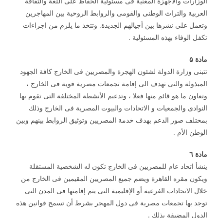
الوزارات والأجهزة المعنية فى مسئولية الحفاظ على اللغة والثقافة
العربية والتراث الوطنى والقومى والروابط الروحية بين المهاجرين
وتعمل على نشرها بين أجيالهم الجديدة. وتتخذ ما يلزم من اجراءات
تكفل الوفاء بهذه المسئولية .
مادة
۵
تتبنى وزارة الدولة لشئون الهجرة والمصريين فى الخارج كافة الجهود
المبذولة والتى تهدف الى إقامة تجمعات مصرية قوية فى الخارج ،
وتعاون ما هو قائم منها فعلا ، وتدعيم الأنشطة المختلفة التى تقوم بها
النوادى والجمعيات و الاتحادات والبيوت المصرية فى الخارج وذلك
بمختلف صور الدعم بهدف خدمة المصريين وتوثيق الروابط بينهم وبين
الوطن الأم .
مادة ٦
ينشأ اتحاد عام للمصريين فى الخارج تكون له الشخصية المستقلة
ويكون مقره القاهرة ويضم جميع المصريين المقيمين فى الخارج من
خلال الاتحادات الفرعية أو الإقليمية التى يتم إقامتها فى المدن التى
توجد بها تجمعات مصرية فى دول المهجر بشرط أن تسمح قوانين هذه
الدول المضيفة بذلك .