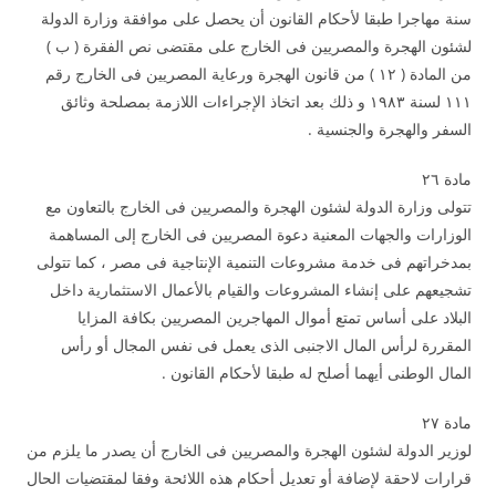
سنة مهاجرا طبقا لأحكام القانون أن يحصل على موافقة وزارة الدولة
لشئون الهجرة والمصريين فى الخارج على مقتضى نص الفقرة ( ب )
من المادة ( ۱۲ ) من قانون الهجرة ورعاية المصريين فى الخارج رقم
۱۱۱ لسنة ۱۹۸۳ و ذلك بعد اتخاذ الإجراءات اللازمة بمصلحة وثائق
السفر والهجرة والجنسية .
مادة ۲٦
تتولى وزارة الدولة لشئون الهجرة والمصريين فى الخارج بالتعاون مع
الوزارات والجهات المعنية دعوة المصريين فى الخارج إلى المساهمة
بمدخراتهم فى خدمة مشروعات التنمية الإنتاجية فى مصر ، كما تتولى
تشجيعهم على إنشاء المشروعات والقيام بالأعمال الاستثمارية داخل
البلاد على أساس تمتع أموال المهاجرين المصريين بكافة المزايا
المقررة لرأس المال الاجنبى الذى يعمل فى نفس المجال أو رأس
المال الوطنى أيهما أصلح له طبقا لأحكام القانون .
مادة ۲۷
لوزير الدولة لشئون الهجرة والمصريين فى الخارج أن يصدر ما يلزم من
قرارات لاحقة لإضافة أو تعديل أحكام هذه اللائحة وفقا لمقتضيات الحال