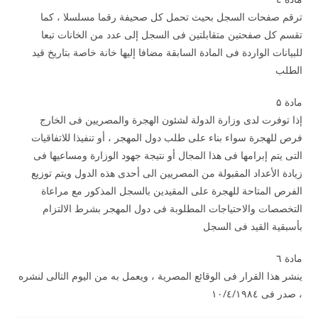
ترقم صفحات السجل بحيث تحمل كل صحيفة رقما مسلسلا ، كما
تقسم كل صفحتين متقابلتين فى السجل إلى عدد من الخانات تبعا
للبيانات الواردة فى المادة السابقة مضافا إليها خانة خاصة بتاريخ قيد
الطلب
مادة ۵
إذا توفرت لدى وزارة الدولة لشئون الهجرة والمصريين فى الخارج
فرص للهجرة سواء بناء على طلب دول المهجر ، أو تنفيذا للاتفاقيات
التى يتم إبرامها فى هذا المجال أو نتيجة جهود الوزارة ومساعيها فى
زيادة الأعداد المقبولة من المصريين الى أحدى هذه الدول ويتم توزيع
الفرص المتاحة للهجرة على المقيدين بالسجل المذكور مع مراعاة
التخصصات والاحتياجات المطلوبة فى دول المهجر بشرط الالتزام
بأسبقية القيد فى السجل
مادة ٦
ينشر هذا القرار فى الوقائع المصرية ، ويعمل به من اليوم التالى لنشره
، صدر فى ۱۰/٤/۱۹۸٤