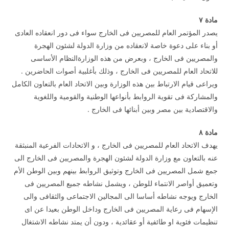
مادة
۷
يصدر المؤتمر العام للمصريين فى الخارج سواء فى دور انعقاده العادى
أو بناء على دعوة خاصة لانعقاده من وزارة الدولة لشئون الهجرة
والمصريين فى الخارج ، وبعرض من هذه الوزارةالنظام الأساسى
للاتحاد العام للمصريين فى الخارج ، وذلك بأغلبية أصوات الحاضرين .
ويراعى قيام الارتباط بين هذه الوزارة وبين الاتحاد العام بالتعاون الكامل
والمشاركة فى تقوية الروابط بأنواعها الوطنية والقومية واللغوية
والاقتصادية بين مصر وبين أبنائها فى الخارج .
مادة
۸
يهدف الاتحاد العام للمصريين فى الخارج ، و الاتحادات الفرعية المنبثقة
عنه بالتعاون مع وزارة الدولة لشئون الهجرة والمصريين فى الخارج الى
جمع شمل المصريين فى الخارج وتوثيق الروابط بينهم وبين الوطن الأم
وتعميق أواصر الانتماء للوطن ، ويشمل نشاطه جميع المصريين فى
الخارج ويوجه نشاطه أساسا الى المجالين الاجتماعى والثقافى والى
الإسهام فى رعاية المصريين فى الخارج وداخل الوطن بعيدا عن اى
تنظيمات فئوية او طائفية أو عقائدية ، ودون أن يمتد نشاطه الاشتغال