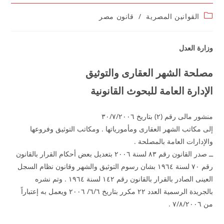
Post
القوانين المصرية
/
قانون مصر
category:
وزارة العدل
مصلحة الشهر العقارى والتوثيق
الإدارة العامة للبحوث القانونية
منشور مالى رقم (۲) بتاريخ ۳۰/۷/۲۰۰٦
إلى مكاتب الشهر العقارى ومأمورياتها . ومكاتب التوثيق وفروعها
والإدارات العامة بالمصلحة .
ــ صدر القانون رقم ۸۳ لسنة ۲۰۰٦ بتعديل بعض أحكام القرار بالقانون
رقم ۷۰ لسنة ۱۹٦٤ بشان رسوم التوثيق والشهر وقانون نظام السجل
العينى الصادر بالقرار بالقانون رقم ۱٤۲ لسنة ۱۹٦٤ . وتم نشره
بالجريدة الرسمية العدد ۲۲ مكرر بتاريخ ٦/٦/ ۲۰۰٦ ويعمل به إعتباراً
من ۷/۸/۲۰۰٦ .