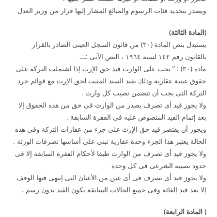
ويصدر بتحديد فئات الرسوم والمبالغ المشار إليها قرار من وزير العدل
(
المادة الثالثة
)
يستبدل بنص المادة (۳۰) من قانون السجل العينى الصادر بالقرار
بالقانون رقم ۱٤۲ لسنة ۱۹٦٤ ، النص الآتى :ـــ
مادة (۳۰) : ” يجب على الوارث قيد حق الإرث إذا اشتملت التركة على
حقوق عينية عقارية وذلك بقيد السند المثبت لحق الإرث مع قوائم جرد
التركة التى يجب أن تتضمن نصيب كل وارث .
ولا يجوز قيد أى تصرف يصدر من الوارث فى حق من هذه الحقوق إلا
بعد إتمام القيد المنصوص عليه فى الفقرة السابقة .
ويجوز أن يقتصر قيد حق الإرث على جزء من عقارات التركة وفى هذه
الحالة يعتبر هذا الجزء وحدة عقارية تبنى على أساسها تصرفات الورثة .
ولا يجوز قيد أى تصرف من الوارث طبقا لأحكام الفقرة السابقة إلا فى
حدود نصيبه الشرعى فى كل وحدة
ولا يجوز قيد أى تصرف فى أى عين من الأعيان التى إنتهى فيها الوقف
إلا بعد قيد إلغائه وفى جميع الحالات السابقة يكون القيد بدون رسم .
(
المادة الرابعة
)