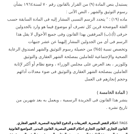
يستبدل بنص المادة (۹) من القرار بالقانون رقم ۷۰ لسنة۱۹٦٤ بشأن
رسوم التوثيق والشهر ، النص الآتى :
ماده (۱۹) : ” يتحدد الرسم النسبى المشار إليه فى المادة السابقة حسب
الفئة الموضحة قرين كل تصرف أو موضوع فيما هو وارد بالجدولين
حرفى (أ)،(ب) المرفقين بهذا القانون وفى جميع الأحوال لا يقل هذا
الرسم فى أى من الجدولين المشار إليهما عن عشر جنيهات
وتخصص نسبة (۵%) من حصيلة رسوم التوثيق والشهر لصندوق الرعاية
الصحية والإجتماعية للعاملين بمصلحة الشهر العقارى والتوثيق
وللوزير ، بعد العرض على مجلس الوزراء ، وضع نظام أو أكثر لإثابة
العاملين بمصلحة الشهر العقارى والتوثيق فى ضوء معدلات أدائهم
وحجم إنجازهم فى العمل
(
المادة الخامسة
)
ينشر هذا القانون فى الجريدة الرسمية ، ويعمل به بعد شهرين من
تاريخ نشره .
TAGS
:
احكام النقض المصرية
,
التعريفات و الدفوع القانونية المصرية
,
الشهر العقاري
,
القانون التجاري
,
القانون التجاري احكام النقض المصرية
,
القانون المدنى
,
المواضيع القانونية