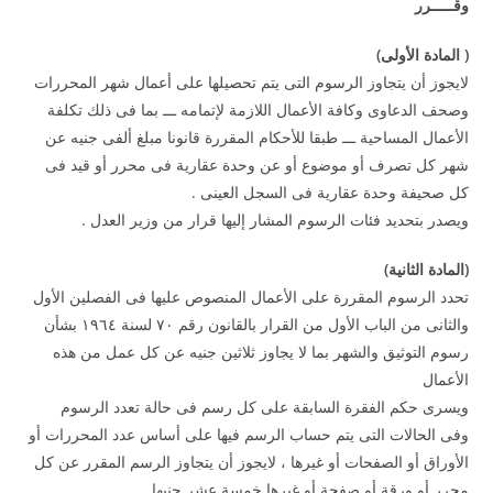
وقـــــرر
(
المادة الأولى
)
لايجوز أن يتجاوز الرسوم التى يتم تحصيلها على أعمال شهر المحررات
وصحف الدعاوى وكافة الأعمال اللازمة لإتمامه ـــ بما فى ذلك تكلفة
الأعمال المساحية ـــ طبقا للأحكام المقررة قانونا مبلغ ألفى جنيه عن
شهر كل تصرف أو موضوع أو عن وحدة عقارية فى محرر أو قيد فى
كل صحيفة وحدة عقارية فى السجل العينى .
ويصدر بتحديد فئات الرسوم المشار إليها قرار من وزير العدل .
(
المادة الثانية
)
تحدد الرسوم المقررة على الأعمال المنصوص عليها فى الفصلين الأول
والثانى من الباب الأول من القرار بالقانون رقم ۷۰ لسنة ۱۹٦٤ بشأن
رسوم التوثيق والشهر بما لا يجاوز ثلاثين جنيه عن كل عمل من هذه
الأعمال
ويسرى حكم الفقرة السابقة على كل رسم فى حالة تعدد الرسوم
وفى الحالات التى يتم حساب الرسم فيها على أساس عدد المحررات أو
الأوراق أو الصفحات أو غيرها ، لايجوز أن يتجاوز الرسم المقرر عن كل
محرر أو ورقة أو صفحة أو غيرها خمسة عشر جنيها .