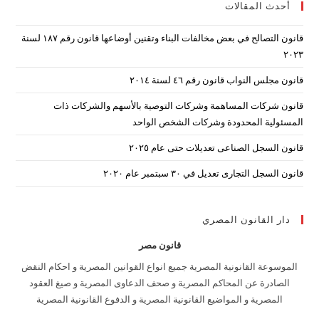
أحدث المقالات
lose
the
قانون التصالح في بعض مخالفات البناء وتقنين أوضاعها قانون رقم ۱۸۷ لسنة
arch
۲۰۲۳
nel.
قانون مجلس النواب قانون رقم ٤٦ لسنة ٢٠١٤
قانون شركات المساهمة وشركات التوصية بالأسهم والشركات ذات
المسئولية المحدودة وشركات الشخص الواحد
قانون السجل الصناعى تعديلات حتى عام ٢٠٢٥
قانون السجل التجارى تعديل في ٣٠ سبتمبر عام ٢٠٢٠
دار القانون المصري
قانون مصر
الموسوعة القانونية المصرية جميع انواع القوانين المصرية و احكام النقض
الصادرة عن المحاكم المصرية و صحف الدعاوى المصرية و صيغ العقود
المصرية و المواضيع القانونية المصرية و الدفوع القانونية المصرية