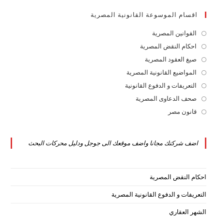
اقسام الموسوعة القانونية المصرية
القوانين المصرية
Opens
in
احكام النقض المصرية
Opens
a
in
صيغ العقود المصرية
Opens
new
a
in
المواضيع القانونية المصرية
Opens
tab
new
a
in
التعريفات و الدفوع القانونية
Opens
tab
new
a
in
صحف الدعاوى المصرية
Opens
tab
new
a
in
قانون مصر
Opens
tab
new
a
in
tab
new
a
اضف شركتك مجانا واضف موقعك الى جوجل ودليل محركات البحث
tab
new
tab
احكام النقض المصرية
التعريفات و الدفوع القانونية المصرية
الشهر العقاري