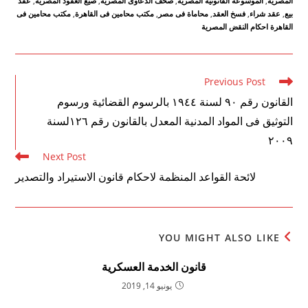
المصرية
,
الموسوعة القانونية المصرية
,
صحف الدعاوى المصرية
,
صيغ العقود المصرية
,
عقد
بيع
,
عقد شراء
,
فسخ العقد
,
محاماة فى مصر
,
مكتب محامين فى القاهرة
,
مكتب محامين فى
القاهرة احكام النقض المصرية
Read
Previous Post
more
القانون رقم ۹۰ لسنة ۱۹٤٤ بالرسوم القضائية ورسوم
articles
التوثيق فى المواد المدنية المعدل بالقانون رقم ۱۲٦لسنة
۲۰۰۹
Next Post
لائحة القواعد المنظمة لاحكام قانون الاستيراد والتصدير
YOU MIGHT ALSO LIKE
قانون الخدمة العسكرية
يونيو 14, 2019