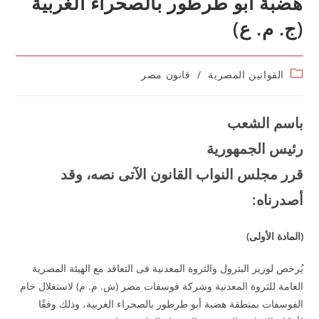
هضبة أبو طرطور بالصحراء الغربية
(ج. م. ع)
Post
القوانين المصرية
/
قانون مصر
category:
ب
اسم الشعب
رئيس الجمهورية
قرر مجلس النواب القانون الآتى نصه، وقد
أصدرناه
:
(
المادة الأولى
)
يُرخص لوزير البترول والثروة المعدنية فى التعاقد مع الهيئة المصرية
العامة للثروة المعدنية وشركة فوسفات مصر (ش. م. م) لاستغلال خام
الفوسفات بمنطقة هضبة أبو طرطور بالصحراء الغربية، وذلك وفقًا