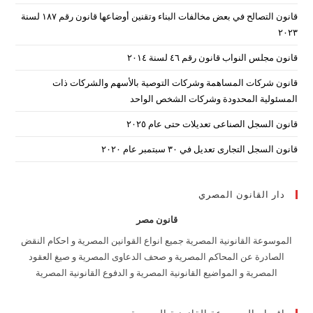
the
قانون التصالح في بعض مخالفات البناء وتقنين أوضاعها قانون رقم ۱۸۷ لسنة
arch
۲۰۲۳
nel.
قانون مجلس النواب قانون رقم ٤٦ لسنة ٢٠١٤
قانون شركات المساهمة وشركات التوصية بالأسهم والشركات ذات
المسئولية المحدودة وشركات الشخص الواحد
قانون السجل الصناعى تعديلات حتى عام ٢٠٢٥
قانون السجل التجارى تعديل في ٣٠ سبتمبر عام ٢٠٢٠
دار القانون المصري
قانون مصر
الموسوعة القانونية المصرية جميع انواع القوانين المصرية و احكام النقض
الصادرة عن المحاكم المصرية و صحف الدعاوى المصرية و صيغ العقود
المصرية و المواضيع القانونية المصرية و الدفوع القانونية المصرية