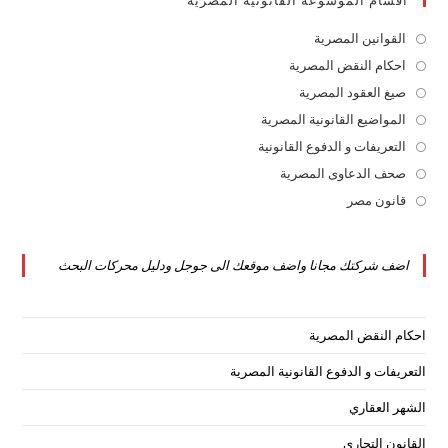
اقسام الموسوعة القانونية المصرية
القوانين المصرية
Opens
in
احكام النقض المصرية
Opens
a
in
صيغ العقود المصرية
Opens
new
a
in
المواضيع القانونية المصرية
Opens
tab
new
a
in
التعريفات و الدفوع القانونية
Opens
tab
new
a
in
صحف الدعاوى المصرية
Opens
tab
new
a
in
قانون مصر
Opens
tab
new
a
in
tab
new
a
اضف شركتك مجانا واضف موقعك الى جوجل ودليل محركات البحث
tab
new
tab
احكام النقض المصرية
التعريفات و الدفوع القانونية المصرية
الشهر العقاري
القانون التجاري