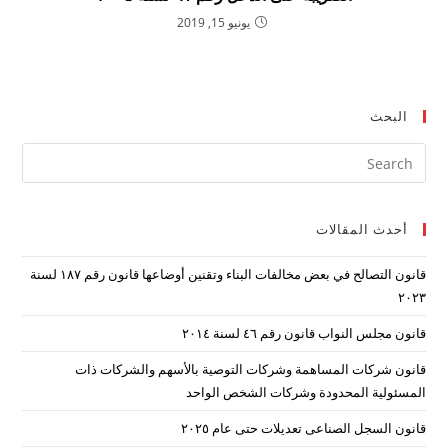
يونيو 15, 2019
البحث
ress
ape
to
أحدث المقالات
lose
the
قانون التصالح في بعض مخالفات البناء وتقنين أوضاعها قانون رقم ۱۸۷ لسنة
arch
۲۰۲۳
nel.
قانون مجلس النواب قانون رقم ٤٦ لسنة ٢٠١٤
قانون شركات المساهمة وشركات التوصية بالأسهم والشركات ذات
المسئولية المحدودة وشركات الشخص الواحد
قانون السجل الصناعى تعديلات حتى عام ٢٠٢٥