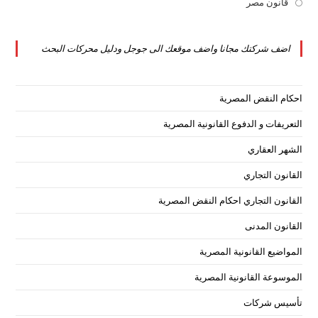
in
قانون مصر
Opens
tab
new
a
in
tab
new
a
اضف شركتك مجانا واضف موقعك الى جوجل ودليل محركات البحث
tab
new
tab
احكام النقض المصرية
التعريفات و الدفوع القانونية المصرية
الشهر العقاري
القانون التجاري
القانون التجاري احكام النقض المصرية
القانون المدنى
المواضيع القانونية المصرية
الموسوعة القانونية المصرية
تأسيس شركات