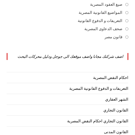
a
in
صيغ العقود المصرية
Opens
new
a
in
المواضيع القانونية المصرية
Opens
tab
new
a
in
التعريفات و الدفوع القانونية
Opens
tab
new
a
in
صحف الدعاوى المصرية
Opens
tab
new
a
in
قانون مصر
Opens
tab
new
a
in
tab
new
a
اضف شركتك مجانا واضف موقعك الى جوجل ودليل محركات البحث
tab
new
tab
احكام النقض المصرية
التعريفات و الدفوع القانونية المصرية
الشهر العقاري
القانون التجاري
القانون التجاري احكام النقض المصرية
القانون المدنى