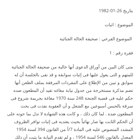
بتاريخ 26-01-1982
الموضوع : اثبات
الموضوع الفرعي : صحيفة الحالة الجنائية
فقرة رقم : 1
متى كان البين من أوراق الدعوى أنها خالية من صحيفة الحالة الجنائية
للمتهم و التى يعول عليها فى إثبات سوابقة و قد نفى بالجلسة أن له
سوابق و تبين من الإطلاع على المفردات المرفقة بملف الطعن أنها
تضم مذكرة مستخرجة من جدول نيابة مغاغه تفيد أن المطعون ضده
حكم عليه فى قضية الجنحة 248 سنة 1970 مغاغة بجريمة شروع فى
سرقة بالحبس أسبوعين مع الشغل و أن العقوبة نفذت فى بحث
المطعون ضده . لما كان ذلك ، و كانت هذه الشهادة لا تدل بما حوته على
أن الحكم الثابت بها صار نهائياً بحيث يعتديه فى إثبات توافر الظروف
المشدد المنصوص عليه فى المادة 7/أ من القانون 394 لسنة 1954
المعدل بالقانون 546 لسنة 1954 ، و لم تقدم النيابة ما يثبت أن ذلك