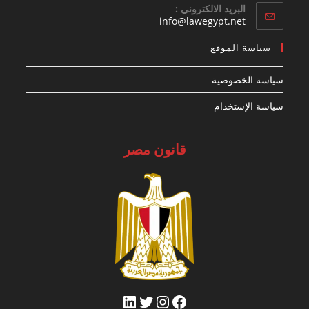
البريد الالكتروني :
Opens
info@lawegypt.net
in
your
سياسة الموقع
application
سياسة الخصوصية
سياسة الإستخدام
قانون مصر
فيسبوك
تويتر
إنستجرام
لينكد إن