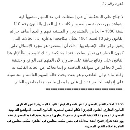
فقرة رقم : 2
لا جناح على المحكمة أن هى إستعانت فى عد المتهم مشتبهاً فيه
بشواهد من صحبفة سوابقه و لو كانت قبل العمل بالقانون رقم 110
لسنة 1980 – الخاص بالمتشردين و المشتبه فيهم و الذى أضاف جرائم
القانون رقم 10 لسنة 1961 بشأن مكافحة الدعارة إلى الحالات التى
يجوز توفر حالة الإشتباه بها – ذلك أن المقصود هو مجرد الإستلال على
كمون الخطر فى نفس صاحبه عند المحاكمة و ذلك لا يعد بسطاً لإثار هذا
القانون على وقائع سابقة على صدوره لأن المتهم فى الواقع و حقيقة
الأمر لا يحاكم عن سوابقه الماضية و إنما يحاكم عن الحالة القائمة به
وقتئذ ما دام ان القاضى و هو بصدد بحث حالة المتهم القائمة و محاسبته
على إتجاهه الحاضر قد دلل على ما يصل ماضيه هذا بحاضره القائم
.=================================
TAGS
:
احكام النقض المصرية
,
التعريفات و الدفوع القانونية المصرية
,
الشهر العقاري
,
القانون التجاري
,
القانون التجاري احكام النقض المصرية
,
القانون المدنى
,
المواضيع القانونية
المصرية
,
الموسوعة القانونية المصرية
,
صحف الدعاوى المصرية
,
صيغ العقود المصرية
,
عقد
بيع
,
عقد شراء
,
فسخ العقد
,
محاماة فى مصر
,
مكتب محامين فى القاهرة
,
مكتب محامين فى
القاهرة احكام النقض المصرية