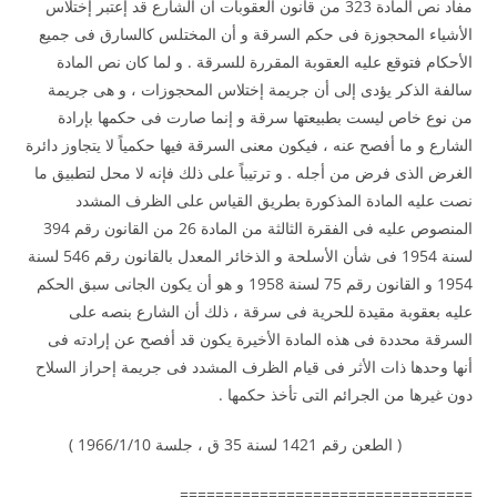
مفاد نص المادة 323 من قانون العقوبات أن الشارع قد إعتبر إختلاس
الأشياء المحجوزة فى حكم السرقة و أن المختلس كالسارق فى جميع
الأحكام فتوقع عليه العقوبة المقررة للسرقة . و لما كان نص المادة
سالفة الذكر يؤدى إلى أن جريمة إختلاس المحجوزات ، و هى جريمة
من نوع خاص ليست بطبيعتها سرقة و إنما صارت فى حكمها بإرادة
الشارع و ما أفصح عنه ، فيكون معنى السرقة فيها حكمياً لا يتجاوز دائرة
الغرض الذى فرض من أجله . و ترتيباً على ذلك فإنه لا محل لتطبيق ما
نصت عليه المادة المذكورة بطريق القياس على الظرف المشدد
المنصوص عليه فى الفقرة الثالثة من المادة 26 من القانون رقم 394
لسنة 1954 فى شأن الأسلحة و الذخائر المعدل بالقانون رقم 546 لسنة
1954 و القانون رقم 75 لسنة 1958 و هو أن يكون الجانى سبق الحكم
عليه بعقوبة مقيدة للحرية فى سرقة ، ذلك أن الشارع بنصه على
السرقة محددة فى هذه المادة الأخيرة يكون قد أفصح عن إرادته فى
أنها وحدها ذات الأثر فى قيام الظرف المشدد فى جريمة إحراز السلاح
دون غيرها من الجرائم التى تأخذ حكمها .
( الطعن رقم 1421 لسنة 35 ق ، جلسة 1966/1/10 )
=================================