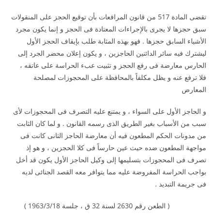
تقضى المادة 517 من قانون المرافعات بأن توقيع الحجز على المنقولات
سبق حجزها لا يجرى بالإجراءات المعتادة فى الحجز و إنما يكون مجرد
الأشياء السابق حجزها . فهو بهذه المثابة طلب بإيقاف الحجز الأول
ليشترك فيه سائر الدائنين الحاجزين ، و يكون إعلان محضر الجرد إلى
الحارس معارضة فى رفع الحجز و تثبيت عبء الحراسة على عاتقه ،
فلا ترفع عنه و يظل مكلفاً بالمحافظة على المحجوزات لمصلحة
المعارض
و الحاجز الأول على السواء ، و يمتنع عليه التصرف فى المحجوزات لأى
سبب من الأسباب بغير الطريق الذى رسمه القانون . و لما كان الثابت
من مدونات الحكم المطعون فيه أن معارضة الحاجز الثانى كانت فى
مواجهة المطعون ضده حيث عين حارساً فى كلا الحجزين ، و هو إذ
تصرف فى المحجوزات بتسليمها إلى وكيل الحاجز الأول يكون قد أخل
بواجب الحراسة المفروضة عليه مما يتوافر معه القصد الجنائى لديه
فى جريمة التبديد .
( الطعن رقم 2630 لسنة 32 ق ، جلسة 1963/3/18 )