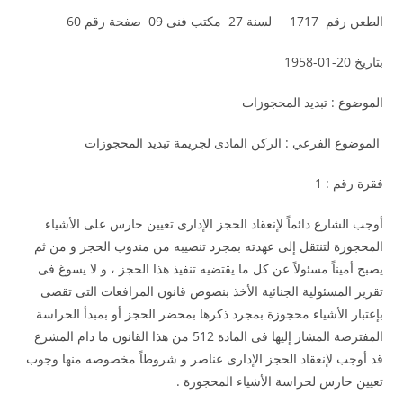
الطعن رقم 1717 لسنة 27 مكتب فنى 09 صفحة رقم 60
بتاريخ 20-01-1958
الموضوع : تبديد المحجوزات
الموضوع الفرعي : الركن المادى لجريمة تبديد المحجوزات
فقرة رقم : 1
أوجب الشارع دائماً لإنعقاد الحجز الإدارى تعيين حارس على الأشياء
المحجوزة لتنتقل إلى عهدته بمجرد تنصيبه من مندوب الحجز و من ثم
يصبح أميناً مسئولاً عن كل ما يقتضيه تنفيذ هذا الحجز ، و لا يسوغ فى
تقرير المسئولية الجنائية الأخذ بنصوص قانون المرافعات التى تقضى
بإعتبار الأشياء محجوزة بمجرد ذكرها بمحضر الحجز أو بمبدأ الحراسة
المفترضة المشار إليها فى المادة 512 من هذا القانون ما دام المشرع
قد أوجب لإنعقاد الحجز الإدارى عناصر و شروطاً مخصوصه منها وجوب
تعيين حارس لحراسة الأشياء المحجوزة .