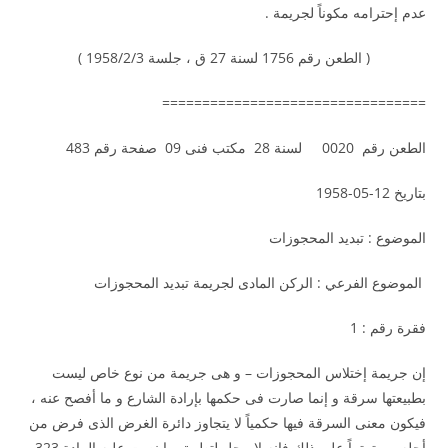
عدم إحترامه مكوناً لجريمة .
( الطعن رقم 1756 لسنة 27 ق ، جلسة 1958/2/3 )
=================================
الطعن رقم 0020 لسنة 28 مكتب فنى 09 صفحة رقم 483
بتاريخ 12-05-1958
الموضوع : تبديد المحجوزات
الموضوع الفرعي : الركن المادى لجريمة تبديد المحجوزات
فقرة رقم : 1
إن جريمة إختلاس المحجوزات – و هى جريمة من نوع خاص ليست
بطبيعتها سرقة و إنما صارت فى حكمها بإرادة الشارع و ما أفصح عنه ،
فيكون معنى السرقة فيها حكمياً لا يتجاوز دائرة الغرض الذى فرض من
أجله ، و ترتيباً على ذلك فإنه لا محل لتطبيق ما نصت عليه المادة 323