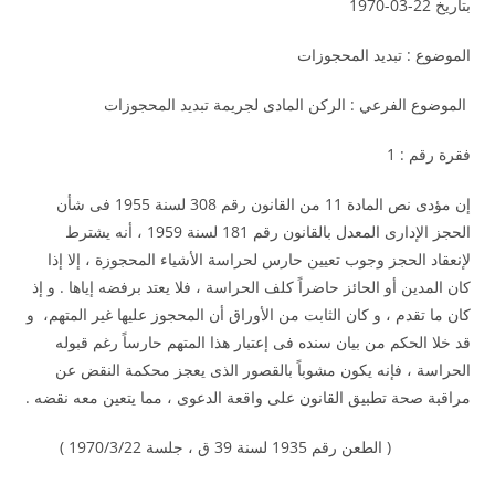
بتاريخ 22-03-1970
الموضوع : تبديد المحجوزات
الموضوع الفرعي : الركن المادى لجريمة تبديد المحجوزات
فقرة رقم : 1
إن مؤدى نص المادة 11 من القانون رقم 308 لسنة 1955 فى شأن
الحجز الإدارى المعدل بالقانون رقم 181 لسنة 1959 ، أنه يشترط
لإنعقاد الحجز وجوب تعيين حارس لحراسة الأشياء المحجوزة ، إلا إذا
كان المدين أو الحائز حاضراً كلف الحراسة ، فلا يعتد برفضه إياها . و إذ
كان ما تقدم ، و كان الثابت من الأوراق أن المحجوز عليها غير المتهم، و
قد خلا الحكم من بيان سنده فى إعتبار هذا المتهم حارساً رغم قبوله
الحراسة ، فإنه يكون مشوباً بالقصور الذى يعجز محكمة النقض عن
مراقبة صحة تطبيق القانون على واقعة الدعوى ، مما يتعين معه نقضه .
( الطعن رقم 1935 لسنة 39 ق ، جلسة 1970/3/22 )