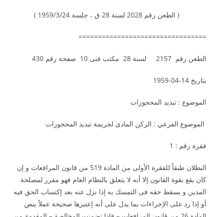
( الطعن رقم 2028 لسنة 28 ق ، جلسة 1959/3/24 )
=================================
الطعن رقم 2157 لسنة 28 مكتب فنى 10 صفحة رقم 430
بتاريخ 14-04-1959
الموضوع : تبديد المحجوزات
الموضوع الفرعي : الركن المادى لجريمة تبديد المحجوزات
فقرة رقم : 1
البطلان طبقاً للفقرة الأولى من المادة 519 من قانون المرافعات و إن
كان يقع بقوة القانون إلا أنه لا يتعلق بالنظام العام فهو مقرر لمصلحة
المدين و يسقط حقه فى التمسك به إذا نزل عنه بعد إكتساب الحق فيه
أو إذا رد على الإجراءات بما يدل على أنه إعتبرها صحيحة عملاً بنص
المادة 26 من قانون المرافعات – فإذا تضمنت المخالصة – المقدمة من