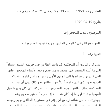
=================================
الطعن رقم 1958 لسنة 39 مكتب فنى 21 صفحة رقم 607
بتاريخ 19-04-1970
الموضوع : تبديد المحجوزات
الموضوع الفرعي : الركن المادى لجريمة تبديد المحجوزات
فقرة رقم : 1
متى كان الثابت أن المحكمة قد دانت الطاعن فى جريمة التبديد إستناداً
إلى ما أثبته المحضر فى محضره من عدم وجود الأشياء المحجوز عليها
التى كان يراد تسليمها إلى المتهم الأول رئيس مجلس إدارة الشركة
الجديد – و الذى عين حارساً بدلاً من الطاعن – و ذلك دون أن تبحث
المحكمة دفاع الطاعن بوجود المحجوزات بالشركة التى كان يديرها قبل
تأميمها و تستظهر ما إذا كان هذا الدفاع صحيحاً أم غير صحيح رغم
جوهريته ، إذ من شأنه لو صح أن يؤثر فى مسئولية الطاعن و يغير وجه
الرأى الذى إنتهت إليه المحكمة ، فإنها تكون قد أخلت بحق الطاعن فى