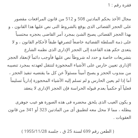
فقرة رقم : 1
مجال الأخذ بحكم المادتين 508 و 512 من قانون المرافعات مقصور
على الحجز القضائى الذى يوقع بالشروط التى نص عليها هذا القانون ، و
بهذا الحجز القضائى يصبح الشئ بمجرد أمر القاضى بحجزه محتسباً
على ذمة السلطة القضائية خاضعاً لتصرفها طبقاً لأحكام القانون ، و لا
يتعدى حكم هذه القاعدة إلى الحجز الإدارى الذى نظمه الشارع
بتشريعات خاصة و حدد له شروطاً نص عليها فأوجب دائماً لإنعقاد الحجز
الإدارى تعيين حارس على الأشياء المحجوزة لتنتقل لعهدته بمجرد تنصيبه
من مندوب الحجز و يصبح أميناً مسئولاً عن كل ما يقتضيه تنفيذ الحجز ،
أما إذا لم يعين الحارس و لم تسلم إليه الأشياء المحجوزة إدارياً تسليماً
فعلياً أو حكمياً بعدم قبوله الحراسة فإن الحجز الإدارى لا ينعقد
و يكون العيب الذى يلحق محضره فى هذه الصورة هو عيب جوهرى
يبطله ، مما لا محل معه لتطبيق أى من المادتين 323 أو 341 من قانون
العقوبات .
( الطعن رقم 699 لسنة 25 ق ، جلسة 1955/11/28 )