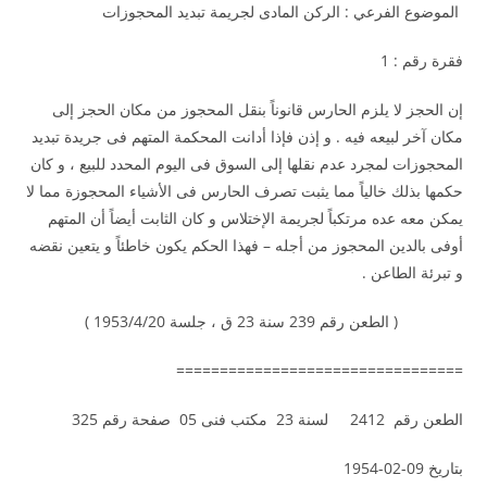
الموضوع الفرعي : الركن المادى لجريمة تبديد المحجوزات
فقرة رقم : 1
إن الحجز لا يلزم الحارس قانوناً بنقل المحجوز من مكان الحجز إلى
مكان آخر لبيعه فيه . و إذن فإذا أدانت المحكمة المتهم فى جريدة تبديد
المحجوزات لمجرد عدم نقلها إلى السوق فى اليوم المحدد للبيع ، و كان
حكمها بذلك خالياً مما يثبت تصرف الحارس فى الأشياء المحجوزة مما لا
يمكن معه عده مرتكباً لجريمة الإختلاس و كان الثابت أيضاً أن المتهم
أوفى بالدين المحجوز من أجله – فهذا الحكم يكون خاطئاً و يتعين نقضه
و تبرئة الطاعن .
( الطعن رقم 239 سنة 23 ق ، جلسة 1953/4/20 )
=================================
الطعن رقم 2412 لسنة 23 مكتب فنى 05 صفحة رقم 325
بتاريخ 09-02-1954