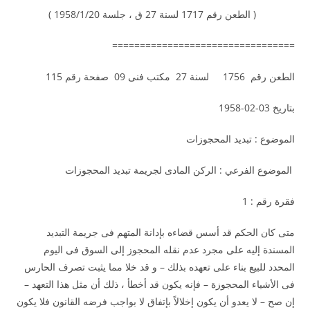
( الطعن رقم 1717 لسنة 27 ق ، جلسة 1958/1/20 )
=================================
الطعن رقم 1756 لسنة 27 مكتب فنى 09 صفحة رقم 115
بتاريخ 03-02-1958
الموضوع : تبديد المحجوزات
الموضوع الفرعي : الركن المادى لجريمة تبديد المحجوزات
فقرة رقم : 1
متى كان الحكم قد أسس قضاءه بإدانة المتهم فى جريمة التبديد
المسندة إليه على مجرد عدم نقله المحجوز إلى السوق فى اليوم
المحدد للبيع بناء على تعهده بذلك – و قد خلا مما يثبت تصرف الحارس
فى الأشياء المحجوزة – فإنه يكون قد أخطأ ، ذلك أن مثل هذا التعهد –
إن صح – لا يعدو أن يكون إخلالاً بإتفاق لا بواجب فرضه القانون فلا يكون