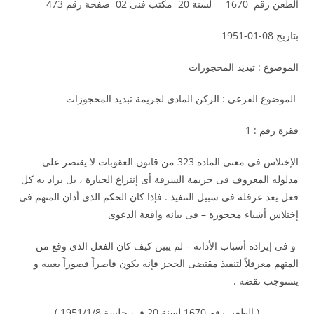
الطعن رقم 1670 لسنة 20 مكتب فنى 02 صفحة رقم 473
بتاريخ 08-01-1951
الموضوع : تبديد المحجوزات
الموضوع الفرعي : الركن المادى لجريمة تبديد المحجوزات
فقرة رقم : 1
الإختلاس فى معنى المادة 323 من قانون العقوبات لا يقتصر على
مدلوله المعروف فى جريمة السرقة أى إنتزاع الحيازة ، بل يراد به كل
فعل يعد عرقلة فى سبيل التنفيذ . فإذا كان الحكم الذى أدان المتهم فى
إختلاس أشياء محجوزة – فى بيانه واقعة الدعوى
و فى إيراده أسباب الأدانة – لم يبين كيف كان الفعل الذى وقع من
المتهم معرقلاً لتنفيذ مقتضى الحجز فإنه يكون قاصراً قصوراً يعيبه و
يستوجب نقضه .
( الطعن رقم 1670 لسنة 20 ق ، جلسة 1951/1/8 )