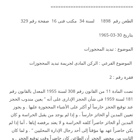
=================================
الطعن رقم 1898 لسنة 34 مكتب فنى 16 صفحة رقم 329
بتاريخ 30-03-1965
الموضوع : تبديد المحجوزات
الموضوع الفرعي : الركن المادى لجريمة تبديد المحجوزات
فقرة رقم : 2
نصت المادة 11 من القانون رقم 308 لسنة 1955 المعدل بالقانون رقم
181 لسنة 1959 فى شأن الحجز الإدارى على أنه ” يعين مندوب الحجز
عند توقيع الحجز حارساً أو أكثر على الأشياء المحجوزة عليها . و يجوز
تعيين المدين أو الحائز حارساً ، و إذا لم يوجد من يقبل الحراسة و كان
المدين أو الحائز حاضراً كلفه الحراسة و لا يعتد برفضه إياها ، أما إذا لم
يكن حاضراً عهد بها مؤقتاً إلى أحد رجال الإدارة المحليين ” . و لما كان
الثابت من محضر الحجز أن الطاعن كان حاضراً وقت توقيع الحجز . و