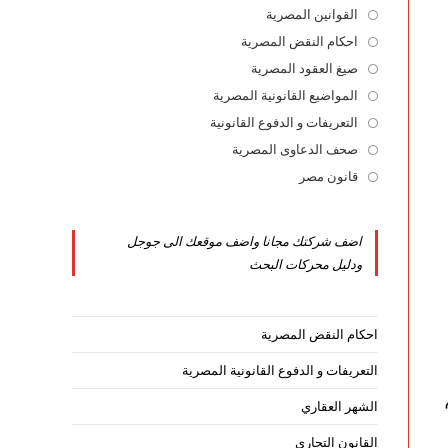
القوانين المصرية
Opens
in
احكام النقض المصرية
Opens
a
in
صيغ العقود المصرية
Opens
new
a
in
المواضيع القانونية المصرية
Opens
tab
new
a
in
التعريفات و الدفوع القانونية
Opens
tab
new
a
in
صحف الدعاوى المصرية
Opens
tab
new
a
in
قانون مصر
Opens
tab
new
a
in
tab
new
a
اضف شركتك مجانا واضف موقعك الى جوجل
tab
new
ودليل محركات البحث
tab
احكام النقض المصرية
التعريفات و الدفوع القانونية المصرية
الشهر العقاري
القانون التجاري