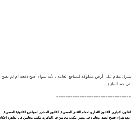
ع . و لا يغنى دفعه بأن بناء المنزل مقام على أرض مملوكة للمنافع العامة ، لأنه سواء أصح دفعه أم لم يصح
ى عند التنازع .
لقانون التجاري
,
القانون التجاري احكام النقض المصرية
,
القانون المدنى
,
المواضيع القانونية المصرية
,
عقد شراء
,
فسخ العقد
,
محاماة فى مصر
,
مكتب محامين فى القاهرة
,
مكتب محامين فى القاهرة احكام