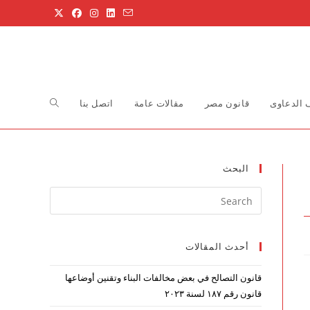
Toggle
الدعاوى
قانون مصر
مقالات عامة
اتصل بنا
website
البحث
Press
search
Escape
to
أحدث المقالات
close
the
قانون التصالح في بعض مخالفات البناء وتقنين أوضاعها
search
قانون رقم ۱۸۷ لسنة ۲۰۲۳
panel.