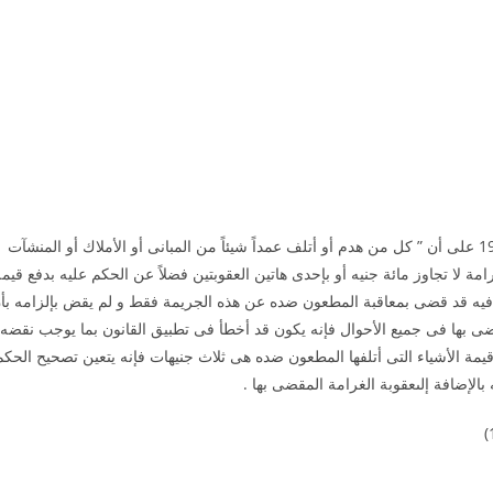
تنص المادة 162 من قانون العقوبات المعدلة بالقانون 120 سنة 1962 على أن ” كل من هدم أو أتلف عمداً شيئاً من المبانى أو الأملاك أو المنشآت
امة لا تجاوز مائة جنيه أو بإحدى هاتين العقوبتين فضلاً عن الحكم عليه بدفع قيم
عون فيه قد قضى بمعاقبة المطعون ضده عن هذه الجريمة فقط و لم يقض بإلزامه بأ
قضى بها فى جميع الأحوال فإنه يكون قد أخطأ فى تطبيق القانون بما يوجب نقضه
قيمة الأشياء التى أتلفها المطعون ضده هى ثلاث جنيهات فإنه يتعين تصحيح الحكم
بالإضافة إلىعقوبة الغرامة المقضى بها .