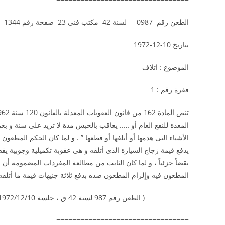
الطعن رقم 0987 لسنة 42 مكتب فنى 23 صفحة رقم 1344
بتاريخ 10-12-1972
الموضوع : اتلاف
فقرة رقم : 1
المعدة للنفع العام أو ….. يعاقب بالحبس مدة لا تزيد على سنة و بغر
الأشياء التى هدمها أو أتلفها أو قطعها ” . و لما كان الحكم المط
يدفع قيمة زجاج السيارة الذى أتلفه و هى عقوبة تكميلية وجوبية ي
نقضاً جزئياً ، و لما كان الثابت من مطالعة المفردات المضمومة أن 
المطعون فيه وإلزام المطعون ضده بدفع ثلاثة جنيهات قيمة ما أتلفه 
( الطعن رقم 987 لسنة 42 ق ، جلسة 1972/12/10)
=================================