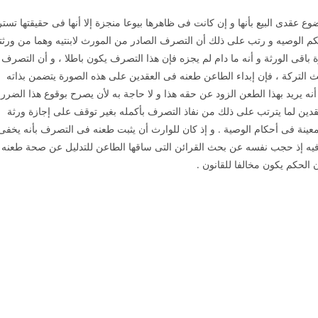
دى البيع بأنها و إن كانت فى ظاهرها بيوعا منجزة إلا أنها فى حقيقتها تستر
كم الوصيه و رتب على ذلك أن التصرف الصادر من المورث لابنتيه وهما من ورثت
م الوصية ( قبل القانون 71 لسنة 1946 ) إلا بإجازة باقى الورثة و أنه ما دام لم يجزه فإن هذا التصرف يكون باطلا ، و أن التصرف
لث التركة ، فإن إبداء الطاعن طعنه فى العقدين على هذه الصورة يتضمن بذاته
ه يريد بهذا الطعن الزود عن حقه هذا و لا حاجة به لأن يصرح بوقوع هذا الضرر
العقدين لما يترتب على ذلك من نفاذ التصرف بأكمله بغير توقف على إجازة ورثة
المعينة فى أحكام الوصية . و إذ كان للوارث أن يثبت طعنه فى التصرف بأنه يخفى
 فيه إذ حجب نفسه عن بحث القرائن التى ساقها الطاعن للتدليل عن صحة طعنه
ن الحكم يكون مخالفا للقانون .