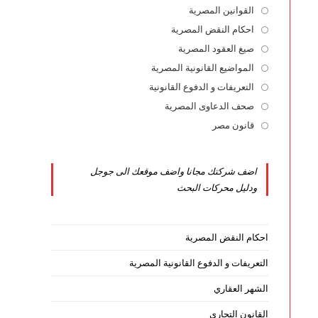
القوانين المصرية
Opens
in
احكام النقض المصرية
Opens
a
in
صيغ العقود المصرية
Opens
new
a
in
المواضيع القانونية المصرية
Opens
tab
new
a
in
التعريفات و الدفوع القانونية
Opens
tab
new
a
in
صحف الدعاوى المصرية
Opens
tab
new
a
in
قانون مصر
Opens
tab
new
a
in
tab
new
a
اضف شركتك مجانا واضف موقعك الى جوجل
tab
new
ودليل محركات البحث
tab
احكام النقض المصرية
التعريفات و الدفوع القانونية المصرية
الشهر العقاري
القانون التجاري