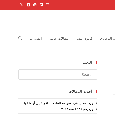
Toggle
الدعاوى
قانون مصر
مقالات عامة
اتصل بنا
website
البحث
Press
search
Escape
to
أحدث المقالات
close
the
قانون التصالح في بعض مخالفات البناء وتقنين أوضاعها
search
قانون رقم ۱۸۷ لسنة ۲۰۲۳
panel.