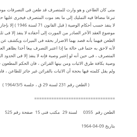
متى كان الطاعن و هو وارث للمتصرف قد طعن فى التصرفات موضوع عق
تبرعا مضافا فيه التمليك إلى ما بعد موت المتصرف فيجرى عليها ح
لا ينفذ حسب أحكا
موضوع العقد الآخر الصادر من المورث إلى أحفاده لا ينفذ إلا فى ث
الطعن فيهما بأنه قصد بهما الاضرار بحقه فى الميراث ويكشف عن أن
لأنه لاحق به حتما فى حالة ما إذا اعتبر التصرف بيعا أخذا بظاهر 
المتصرف ، فى حين أنه لو إعتبر وصية فإنه لا ينفذ إلا فى الحدود 
وصية بكافة طرق الاثبات ومن بينها القرائن ، فان الحكم المطعون
ولم يقل كلمته فيها بحجة أن الاثبات بالقرائن غير جائز للطاعن ، فا
( الطعن رقم 231 لسنة 29 ق ، جلسة 1964/3/5 )
=================================
الطعن رقم 0355 لسنة 29 مكتب فنى 15 صفحة رقم 525
بتاريخ 09-04-1964