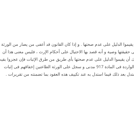
ورث
يموا الدليل على عدم صحتها . و إذا كان القانون قد أعفى من يضار من الورثة
 فى حقيقتها وصية و أنه قصد بها الاحتيال على أحكام الإرث ، فليس معنى هذا أن
لك أن يقيموا الدليل على عدم صحتها بأى طريق من طرق الإثبات فإن عجزوا بقي
لهذه الإقرارات حجيتها عليهم ـ فإذا كان الحكم قد نفى قيام القرينة الواردة فى المادة 917 مدنى و سجل على الورثة الطاعنين إخفاقهم فى إثبات
تدل بعد ذلك فيما استدل به عند تكييف هذه العقود بما تضمنته من تقريرات .