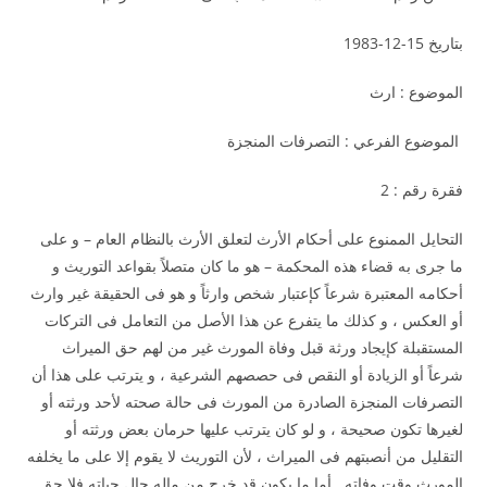
بتاريخ 15-12-1983
الموضوع : ارث
الموضوع الفرعي : التصرفات المنجزة
فقرة رقم : 2
التحايل الممنوع على أحكام الأرث لتعلق الأرث بالنظام العام – و على
ما جرى به قضاء هذه المحكمة – هو ما كان متصلاً بقواعد التوريث و
أحكامه المعتبرة شرعاً كإعتبار شخص وارثاً و هو فى الحقيقة غير وارث
أو العكس ، و كذلك ما يتفرع عن هذا الأصل من التعامل فى التركات
المستقبلة كإيجاد ورثة قبل وفاة المورث غير من لهم حق الميراث
شرعاً أو الزيادة أو النقص فى حصصهم الشرعية ، و يترتب على هذا أن
التصرفات المنجزة الصادرة من المورث فى حالة صحته لأحد ورثته أو
لغيرها تكون صحيحة ، و لو كان يترتب عليها حرمان بعض ورثته أو
التقليل من أنصبتهم فى الميراث ، لأن التوريث لا يقوم إلا على ما يخلفه
المورث وقت وفاته . أما ما يكون قد خرج من ماله حال حياته فلا حق