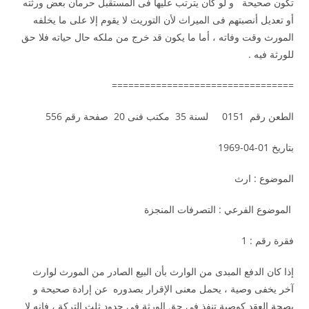
تكون صحيحة و لو كان يترتب عليها فى المستقبل حرمان بعض ورثته
أو تعديل أنصبتهم فى الميراث لأن التوريث لا يقوم إلا على ما يخلفه
المورث وقت وفاته ، أما ما يكون قد خرج من ملكه حال حياته فلا حق
للورثة فيه .
=================================
الطعن رقم 0151 لسنة 35 مكتب فنى 20 صفحة رقم 556
بتاريخ 01-04-1969
الموضوع : ارث
الموضوع الفرعي : التصرفات المنجزة
فقرة رقم : 1
إذا كان الدفع المبدى من الوارث بأن البيع الصادر من المورث لوارث
آخر يخفى وصية ، يحمل معنى الإقرار بصدوره عن إرادة صحيحة و
بصحة العقد كوصية تنفذ فى حق الورثة فى حدود ثلث التركة ، فإنه لا