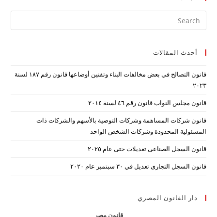
ress
ape
to
أحدث المقالات
lose
the
قانون التصالح في بعض مخالفات البناء وتقنين أوضاعها قانون رقم ۱۸۷ لسنة
arch
۲۰۲۳
nel.
قانون مجلس النواب قانون رقم ٤٦ لسنة ٢٠١٤
قانون شركات المساهمة وشركات التوصية بالأسهم والشركات ذات
المسئولية المحدودة وشركات الشخص الواحد
قانون السجل الصناعى تعديلات حتى عام ٢٠٢٥
قانون السجل التجارى تعديل في ٣٠ سبتمبر عام ٢٠٢٠
دار القانون المصري
قانون مصر