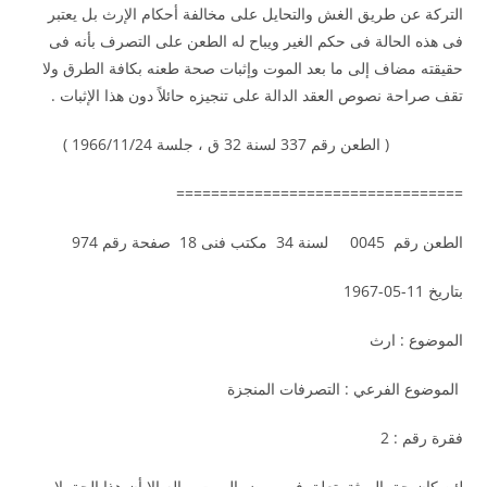
التركة عن طريق الغش والتحايل على مخالفة أحكام الإرث بل يعتبر
فى هذه الحالة فى حكم الغير ويباح له الطعن على التصرف بأنه فى
حقيقته مضاف إلى ما بعد الموت وإثبات صحة طعنه بكافة الطرق ولا
تقف صراحة نصوص العقد الدالة على تنجيزه حائلاً دون هذا الإثبات .
( الطعن رقم 337 لسنة 32 ق ، جلسة 1966/11/24 )
=================================
الطعن رقم 0045 لسنة 34 مكتب فنى 18 صفحة رقم 974
بتاريخ 11-05-1967
الموضوع : ارث
الموضوع الفرعي : التصرفات المنجزة
فقرة رقم : 2
لئن كان حق الورثة يتعلق فى مرض الموت بماله إلا أن هذا الحق لا