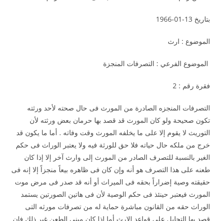
بتاريخ 13-01-1966
الموضوع : ارث
الموضوع الفرعي : التصرفات المنجزة
فقرة رقم : 2
التصرفات المنجزه الصادرة من المورث فى حال صحته لأحد ورثته
تكون صحيحة ولو كان المورث قد قصد بها حرمان بعض ورثته لأن
التوريث لا يقوم إلا على ما يخلفه المورث وقت وفاته . أما ما يكون قد
خرج من ملكه حال حياته فلا حق للورثة فيه ولا يعتبر الوراث فى حكم
الغير بالنسبة للتصرف الصادر من المورث إلى وارث آخر إلا إذا كان
طعنه على هذا التصرف هو أنه وإن كان فى ظاهره بيعاً منجزاً إلا إنه فى
حقيقته وصية إضراراً بحقه فى الميراث أو أنه قد صدر فى مرض موت
المورث فيعتبر حينئذ فى حكم الوصية لأن فى هاتين الصورتين يستمد
الوراث حقه من القانون مباشرة حماية له من تصرفات مورثه التى
قصد بها التحايل على قواعد الإرث أما إذا كان مبنى الطعن غير ذلك فان