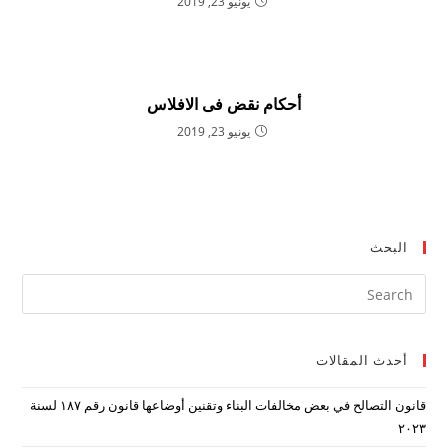
يونيو 23, 2019
أحكام نقض فى الافلاس
يونيو 23, 2019
البحث
ress
ape
to
أحدث المقالات
lose
the
قانون التصالح في بعض مخالفات البناء وتقنين أوضاعها قانون رقم ۱۸۷ لسنة
arch
۲۰۲۳
nel.