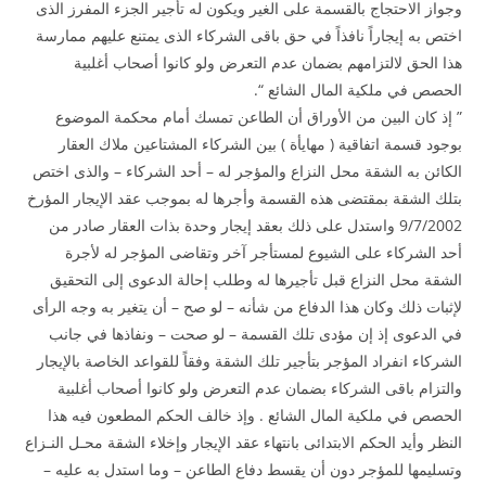
وجواز الاحتجاج بالقسمة على الغير ويكون له تأجير الجزء المفرز الذى
اختص به إيجاراً نافذاً في حق باقى الشركاء الذى يمتنع عليهم ممارسة
هذا الحق لالتزامهم بضمان عدم التعرض ولو كانوا أصحاب أغلبية
الحصص في ملكية المال الشائع “.
” إذ كان البين من الأوراق أن الطاعن تمسك أمام محكمة الموضوع
بوجود قسمة اتفاقية ( مهايأة ) بين الشركاء المشتاعين ملاك العقار
الكائن به الشقة محل النزاع والمؤجر له – أحد الشركاء – والذى اختص
بتلك الشقة بمقتضى هذه القسمة وأجرها له بموجب عقد الإيجار المؤرخ
9/7/2002 واستدل على ذلك بعقد إيجار وحدة بذات العقار صادر من
أحد الشركاء على الشيوع لمستأجر آخر وتقاضى المؤجر له لأجرة
الشقة محل النزاع قبل تأجيرها له وطلب إحالة الدعوى إلى التحقيق
لإثبات ذلك وكان هذا الدفاع من شأنه – لو صح – أن يتغير به وجه الرأى
في الدعوى إذ إن مؤدى تلك القسمة – لو صحت – ونفاذها في جانب
الشركاء انفراد المؤجر بتأجير تلك الشقة وفقاً للقواعد الخاصة بالإيجار
والتزام باقى الشركاء بضمان عدم التعرض ولو كانوا أصحاب أغلبية
الحصص في ملكية المال الشائع . وإذ خالف الحكم المطعون فيه هذا
النظر وأيد الحكم الابتدائى بانتهاء عقد الإيجار وإخلاء الشقة محـل النـزاع
وتسليمها للمؤجر دون أن يقسط دفاع الطاعن – وما استدل به عليه –