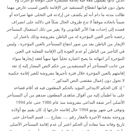
يحول دون قيامها انقطاع المستفيد عن الإقامة بالعين لسبب عارض مهما
طالت مدته ما دام أنه لم يكشف عن إرادته في التخلى عنها صراحة أو
ضمناً باتخاذه موقفاً لا تدع ظروف الحال شكاً في دلالته على انصراف
قصده إلى إحداث هذا الأثر القانونى ولا يغير من ذلك استعمال المستأجر
رخصة تأجير العين المؤجرة له من الباطن مفروشة وذلك باعتبار أن
الإيجار من الباطن يعد من صور انتفاع المستأجر بالعين المؤجرة ، وليس
في التأجير من الباطن أو عدم العودة إلى الإقامة الفعلية في العين
المؤجرة أثر انتهائه ما يصح اعتباره تخلياً عنها منهياً لعقد إيجارها سواء
من جانب المستأجر أم المستفيدين من حكم النص المشار إليه إذ تعد
إقامتهم بالعين المؤجرة خلال فترة تأجيرها مفروشة للغير إقامة حكمية
لا تحول دون إعمال مقتضى النص المذكور “.
” إذ كان الحكم الابتدائى المؤيد بالحكم المطعون فيه قد أقام قضاءه
على ما اطمأن إليه من أقوال شاهدى المطعون ضدهم من أن المستأجر
الأصلى أجر شقة التداعى مفروشة منذ عام 1986 حتى عام 1994
وتوفى في شهر يونيو 1994 حال إقامته خارجها إذ كان يقيم مع أولاده
وزوجته بشقة الأخيرة بالعقار رقم ….. بشارع ….. قسم الساحل حتى
تاريخ وفاته مما مفاده أن الحكم اعتبر أن عدم إقامة المستأجر الأصلى