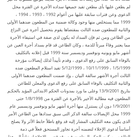
لم يطعن عليها بأى مطعن تفيد جميعها سداده الأجرة عن الفترة محل
الدعوى وعن فترات سابقة عليها من أعوام 1992 ، 1993 ، 1994 ،
1999 مما يستخلص منها وجود وكالة ضمنية من المطعون ضدهما الأولى
والثانية للمطعون ضده الثالث بمقتضاها يقوم بتحصيل أجرة عين النزاع
من الطاعن ومن ثم فإن السداد له يكون لذى صفة في استيفاء الأجرة
مما يعتبر وفاءً مبرئاً للذمة ، وكان الطاعن قد قام بسداد أجرة العين عن
أشهر مايو ويونيه ونوفمبر وديسمبر سنة 1999 قبل إعلانه بالتكليف
بالوفاء السابق على رفع الدعوى ، وقدم تأييداً لذلك إيصالات مؤرخة
1/5/1999 ، 10/11/1999 ، 5/12/1999 تفيد استلام المطعون ضده
الثالث أجرة الأشهر سالفة البيان ، وإذ ضمنت المطعون ضدهما الأولى
والثانية التكليف بالوفاء السابق على رفع الدعوى والمعلن للطاعن
بتاريخ 13/9/2001 وعلى ما ورد بمدونات الحكم الابتدائى المؤيد بالحكـم
المطعون فيه مطالبة الأخير بالأجرة عن الفترة من 1/8/1998 حتى
1/9/2001 دون أن يستنزل منها أجرة أشهر مايو ونوفمبر وديسمبر عام
1999 محل الإيصالات سالفة الذكر التى سبق سدادها من الطاعن الأمر
الذى يكون معه التكليف المشار إليه قد وقع باطلاً حابط الأثر ولا يصلح
أساساً لدعوى الإخلاء لتضمنه أجرة تجاوز المستحق فعلاً في ذمة
الطاعن ، ويكون الحكم المطعون فيه وقد قضى بالإخلاء استناداً إلى هذا