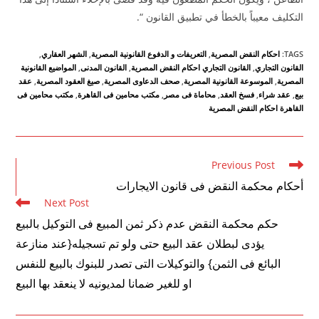
التكليف معيباً بالخطأ في تطبيق القانون “.
TAGS
:
احكام النقض المصرية
,
التعريفات و الدفوع القانونية المصرية
,
الشهر العقاري
,
القانون التجاري
,
القانون التجاري احكام النقض المصرية
,
القانون المدنى
,
المواضيع القانونية
المصرية
,
الموسوعة القانونية المصرية
,
صحف الدعاوى المصرية
,
صيغ العقود المصرية
,
عقد
بيع
,
عقد شراء
,
فسخ العقد
,
محاماة فى مصر
,
مكتب محامين فى القاهرة
,
مكتب محامين فى
القاهرة احكام النقض المصرية
Read
Previous Post
more
أحكام محكمة النقض فى قانون الايجارات
articles
Next Post
حكم محكمة النقض عدم ذكر ثمن المبيع فى التوكيل بالبيع
يؤدى لبطلان عقد البيع حتى ولو تم تسجيله{عند منازعة
البائع فى الثمن} والتوكيلات التى تصدر للبنوك بالبيع للنفس
او للغير ضمانا لمديونيه لا ينعقد بها البيع