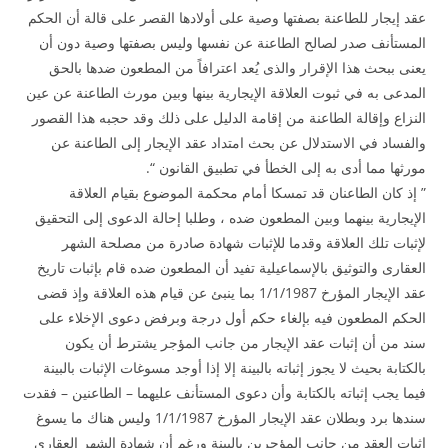
عقد إيجار للطاعنة بصفتها وصية على أولادها القصر على قالة أن الحكم
المستأنف صدر لصالح الطاعنة عن نفسها وليس بصفتها وصية دون أن
يعنى ببحث هذا الإقرار والذى يُعد اعترافاً من المطعون ضدها بالحق
المدعى به في ثبوت العلاقة الإيجارية بينها وبين مورث الطاعنة عن عين
النزاع وإقالة الطاعنة من إقامة الدليل على ذلك وقد حجبه هذا القصور
والفساد في الاستدلال عن بحث امتداد عقد الإيجار إلى الطاعنة عن
مورثها مما أدى به إلى الخطأ في تطبيق القانون “.
” إذ كان الطاعنان قد تمسكا أمام محكمة الموضوع بقيام العلاقة
الإيجارية بينهما وبين المطعون ضده ، وطلبا إحالة الدعوى إلى التحقيق
لإثبات تلك العلاقة وقدما للإثبات شهادة صادرة من مصلحة الشهر
العقارى والتوثيق بالإسماعيلية تفيد أن المطعون ضده قام بإثبات تاريخ
عقد الإيجار المؤرخ 1/1/1987 بما ينبئ عن قيام هذه العلاقة وإذ قضى
الحكم المطعون فيه بإلغاء حكم أول درجة وبرفض دعوى الإخلاء على
سند من أن إثبات عقد الإيجار من جانب المؤجر يشترط أن يكون
بالكتابة بحيث لا يجوز إثباته بالبينة إلا إذا أوجد مسوغات الإثبات بالبينة
فيما يجب إثباته بالكتابة وأن دعوى المستأنف عليهما – الطاعنين – فقدت
سندها برد وبطلان عقد الإيجار المؤرخ 1/1/1987 وليس هناك ما يسوغ
إثبات العقد من جانب المؤجرين بالبينة ورغم أن شهادة الشهر العقارى