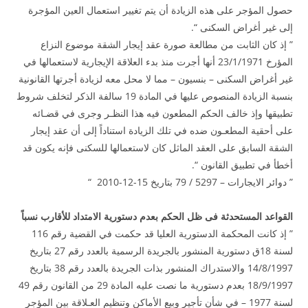
حصول المؤجر على هذه الزيادة أن يتم تغيير استعمال العين المؤجرة
إلى غير أغراض السكنى “.
” إذ كان الثابت من مطالعة صورة عقد إيجار الشقة موضوع النزاع
المؤرخ 23/1/1971 أنها أجرت منذ بدء العلاقة الإيجارية لاستعمالها في
غير أغراض السكنى – بنسيون – مما لا محل معه لزيادة أجرتها القانونية
بنسبة الزيادة المنصوص عليها في المادة 19 سالفة الذكر لتخلف شروط
تطبيقها وإذ خالف الحكم المطعون فيه هذا النظـر وجرى في قضـائه
على أحقية المطعـون ضده في تلك الزيادة استناداً إلى أن عقد إيجار
الشقة السابق على العقد الماثل كان لاستعمالها للسكنى فإنه يكون قد
أخطأ في تطبيق القانون “.
” دوائر الايجارات – 5297 / 79 بتاريخ 15-12-2010 “
القواعد المستحدثة فى ظل الحكم بعدم دستورية الامتداد للأقارب نسباً
” إذ كانت المحكمة الدستورية العليا قد حكمت في القضية رقم 116
لسنة 18ق دستورية المنشور بالجريدة الرسمية بالعدد رقم 27 بتاريخ
14/8/1997 والاستدراك المنشور بذات الجريدة بالعدد رقم 38 بتاريخ
18/9/1997 بعدم دستورية ما نصت عليه المادة 29 من القانون رقم 49
لسنة 1977 – في شأن تأجير وبيع الأماكن وتنظيم العـلاقة بين المؤجر