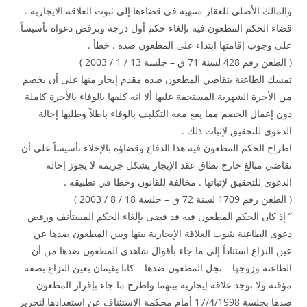
والمالك الأصلي للعقار منتهية في قضاءها إلى ثبوت العلاقة الايجارية .
قضاء الحكم المطعون فيه بإلغاء حكم أول درجة وبرفض دعواه تأسيساً
على وجوب إقامتها ابتداء على المطعون ضده . خطأ .
( الطعن رقم 428 لسنة 71 ق – جلسة 13 / 1 / 2003 )
تمسك الطاعنة بتقاضي المطعون ضده مقدم إيجار منها على أن يخصم
من الأجرة الشهرية المستحقة عليها ألا انه كلفها بالوفاء بالأجرة كاملة
دون إعمال الخصم مما يقع معه التكليف بالوفاء باطلاً وطلبها إحالة
الدعوى للتحقيق لإثبات ذلك .
اطراح الحكم المطعون فيه هذا الدفاع وقضاؤه بالإخلاء تأسيساً على أن
تقاضي مبالغ خارج نطاق عقد الإيجار يشكل جريمة لا يجوز إحالة
الدعوى للتحقيق لإثباتها . مخالفة للقانون وخطا في تطبيقه .
( الطعن رقم 1709 لسنة 72 ق – جلسة 18 / 8 / 2003 )
” إذ كان الحكم المطعون فيه قد قضى بإلغاء الحكم المستأنف ورفض
دعوى الطاعنة بثبوت العلاقة الإيجارية بينها وبين المطعون ضدها عن
عين النزاع استناداً إلى ما جاء بأقوال شاهدى المطعون ضدها من أن
الطاعنة وزوجها – نجل المطعون ضدها – كانا يقيمان بعين النزاع بصفة
مؤقتة ولا توجد علاقة إيجارية بينهما واطرح ما جاء بإقرار المطعون
ضدها بجلسة 17/4/1998 أمام محكمة الاستئناف عن استعدادها لتحرير