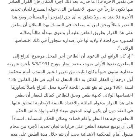
في تقدير الأجرة فإذا ما قدرت بعد ذلك أجرة المكان فإن القرار الصادر
منها يكون خارجاً عن حدود الاختصاص الذى خوله المشرع للجان تحديد
الأجرة فلا يعتد به ، ولا يتعلق به أى حق للمؤجر أو المستأجر ويقع هذا
التقدير باطلاً ويحق لمن له مصلحة في التمسك بهذا البطلان أن يطعن
على هذا القرار بطريق الطعن عليه أو بدعوى مبتدأة طالباً بطلانه
لصدوره من لجنة لا ولايه لها في إصداره متجاوزاً في ذلك اختصاصها
الولائى “.
” إذ كان الواقع في الدعوى أن الطاعن أجر المحل موضوع النزاع إلى
المطعون ضدها الأولى بموجب عقد إيجار مؤرخ 5/3/1991 بأجرة شهرية
مقدارها ستون جنيهاً وكان الثابت من تقرير الخبير المنتدب أمام محكمة
أول درجة أن العقار الكائن به ذلك المحل قد أقيم في ظل القانون 136
لسنة 1981 ومن ثم يقع تقدير اللجنة لأجرة محل النزاع باطلاً لتجاوزها
اختصاصها الولائى كجهة طعن ويحق للطاعن كمالك للعقار أن يطعن
على هذا القرار بدعواه الماثلة والاعتداد بالقيمة الإيجارية المتفق عليها
في العقد دون أن يكون لهذه الدعوى ميعاد لإقامتها وإذ خالف الحكم
المطعون فيه هذا النظر وأقام قضاءه ببطلان الحكم المستأنف استناداً
إلى أن توقيع صحيفة الطعن على قرارات لجان تحديد الأجرة من محام
مقبول أمام المحكمة الابتدائية يجب أن يتم خلال مدة الطعن على هذه