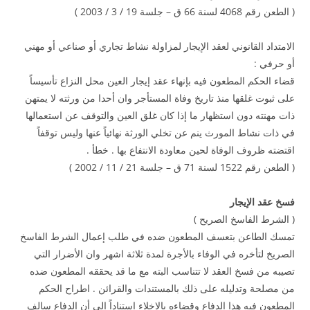
( الطعن رقم 4068 لسنة 66 ق – جلسة 19 / 3 / 2003 )
الامتداد القانوني لعقد الإيجار لمزاولة نشاط تجاري أو صناعي أو مهني
أو حرفي :
قضاء الحكم المطعون فيه بإنهاء عقد إيجار العين محل النزاع تأسيساً
على ثبوت غلقها منذ تاريخ وفاة المستأجر وان أحدا من ورثته لا يمتهن
ذات مهنته دون استظهار ما إذا كان غلق العين والتوقف عن استعمالها
في ذات نشاط المورث ينم عن تخلي الورثة نهائياً عنها وليس توقفاً
اقتضته ظروف الوفاة لحين معاودة الانتفاع بها . خطأ .
( الطعن رقم 1522 لسنة 71 ق – جلسة 21 / 11 / 2002 )
فسخ عقد الإيجار
( الشرط الفاسخ الصريح )
تمسك الطاعن بتعسف المطعون ضده في طلب إعمال الشرط الفاسخ
الصريخ لتأخره في الوفاء بالأجرة لمدة ثلاثة اشهر وان الأضرار التي
تصيبه من فسخ العقد لا تتناسب البته مع ما قد يحققه المطعون ضده
من مصلحة وتدليله على ذلك بالمستندات والقرائن . اطراح الحكم
المطعون فيه هذا الدفاع وقضاءه بالإخلاء استناداً إلى أن الدفاع سالف