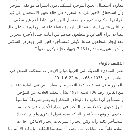
معاودة استعمال العين المؤجرة للسكنى دون اشتراط موافقة المؤجر
وأن استحقاق الأخير للزيادة المقررة في حالة تغيير الاستعمال إلى غير
أغراض السكنى مشروط باستعمال العين في نشاط آخر غير سكنى
وبالتالى ينتفى استحقاقه تلك الزيادة لانتفاء علة تقريرها ورتب على ذلك
قضاءه إلزام الطاعن والمطعون ضدهم من الثانية حتى الأخيرة بتحرير
عقد إيجار للمطعون ضدها الأولى كمستأجرة لعين النزاع بغرض السكنى
وبأجرة شهرية مقدارها 7.18 جنيهات فإنه يكون معيباً “.
التكليف بالوفاء
بعض المبادىء الحديثة التى اقرتها دوائر الايجارات بمحكمة النقض فى
الطعن رقم 1033 / 68 بتاريخ 22-6-2011 :
“المقرر – في قضاء محكمة النقض – أن مفاد النص في المادة 18/ ب
من القانون رقم 136 لسنة 1981 بشأن تنظيم العلاقة بين المؤجر
والمستأجر أن التكليف ( بالوفاء ) المشار إليه يعتبر شرطـاً أساسيـاً
لقبول دعوى الإخلاء بسبب التأخير في سداد الأجرة ، فإن خلت منه
الدعوى أو وقع باطلاً تعين الحكم بعدم قبول الدعوى ولو لم يتمسك
المستأجر بذلك وأنه ولئن إيجـار ( تشريعات إيجـار الأماكن ) جاءت
المادة خلواً من البيانات التى يجب أن يتضمنها التكليف بالوفاء إلا أنه لما