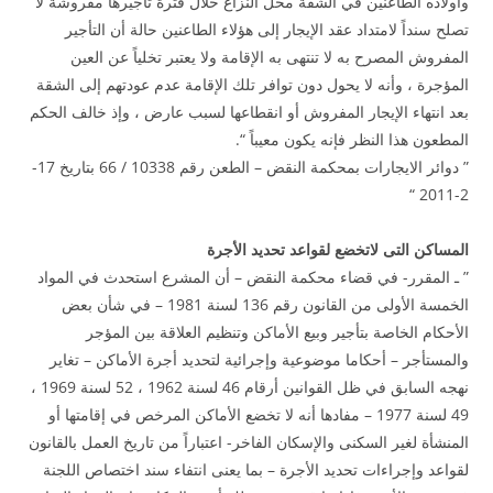
وأولاده الطاعنين في الشقة محل النزاع خلال فترة تأجيرها مفروشة لا
تصلح سنداً لامتداد عقد الإيجار إلى هؤلاء الطاعنين حالة أن التأجير
المفروش المصرح به لا تنتهى به الإقامة ولا يعتبر تخلياً عن العين
المؤجرة ، وأنه لا يحول دون توافر تلك الإقامة عدم عودتهم إلى الشقة
بعد انتهاء الإيجار المفروش أو انقطاعها لسبب عارض ، وإذ خالف الحكم
المطعون هذا النظر فإنه يكون معيباً “.
” دوائر الايجارات بمحكمة النقض – الطعن رقم 10338 / 66 بتاريخ 17-
2-2011 “
المساكن التى لاتخضع لقواعد تحديد الأجرة
” ـ المقرر- في قضاء محكمة النقض – أن المشرع استحدث في المواد
الخمسة الأولى من القانون رقم 136 لسنة 1981 – في شأن بعض
الأحكام الخاصة بتأجير وبيع الأماكن وتنظيم العلاقة بين المؤجر
والمستأجر – أحكاما موضوعية وإجرائية لتحديد أجرة الأماكن – تغاير
نهجه السابق في ظل القوانين أرقام 46 لسنة 1962 ، 52 لسنة 1969 ،
49 لسنة 1977 – مفادها أنه لا تخضع الأماكن المرخص في إقامتها أو
المنشأة لغير السكنى والإسكان الفاخر- اعتباراً من تاريخ العمل بالقانون
لقواعد وإجراءات تحديد الأجرة – بما يعنى انتفاء سند اختصاص اللجنة