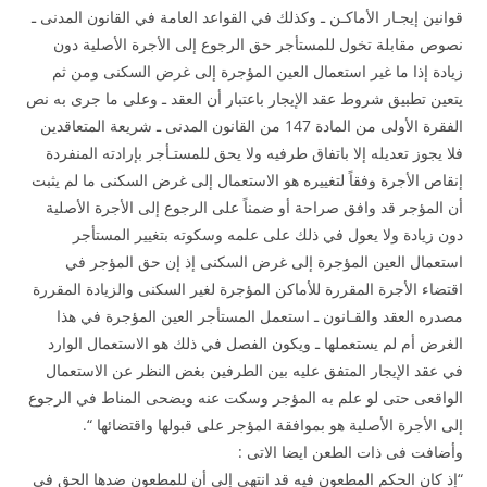
قوانين إيجـار الأماكـن ـ وكذلك في القواعد العامة في القانون المدنى ـ
نصوص مقابلة تخول للمستأجر حق الرجوع إلى الأجرة الأصلية دون
زيادة إذا ما غير استعمال العين المؤجرة إلى غرض السكنى ومن ثم
يتعين تطبيق شروط عقد الإيجار باعتبار أن العقد ـ وعلى ما جرى به نص
الفقرة الأولى من المادة 147 من القانون المدنى ـ شريعة المتعاقدين
فلا يجوز تعديله إلا باتفاق طرفيه ولا يحق للمستـأجر بإرادته المنفردة
إنقاص الأجرة وفقاً لتغييره هو الاستعمال إلى غرض السكنى ما لم يثبت
أن المؤجر قد وافق صراحة أو ضمناً على الرجوع إلى الأجرة الأصلية
دون زيادة ولا يعول في ذلك على علمه وسكوته بتغيير المستأجر
استعمال العين المؤجرة إلى غرض السكنى إذ إن حق المؤجر في
اقتضاء الأجرة المقررة للأماكن المؤجرة لغير السكنى والزيادة المقررة
مصدره العقد والقـانون ـ استعمل المستأجر العين المؤجرة في هذا
الغرض أم لم يستعملها ـ ويكون الفصل في ذلك هو الاستعمال الوارد
في عقد الإيجار المتفق عليه بين الطرفين بغض النظر عن الاستعمال
الواقعى حتى لو علم به المؤجر وسكت عنه ويضحى المناط في الرجوع
إلى الأجرة الأصلية هو بموافقة المؤجر على قبولها واقتضائها “.
وأضافت فى ذات الطعن ايضا الاتى :
“إذ كان الحكم المطعون فيه قد انتهى إلى أن للمطعون ضدها الحق في