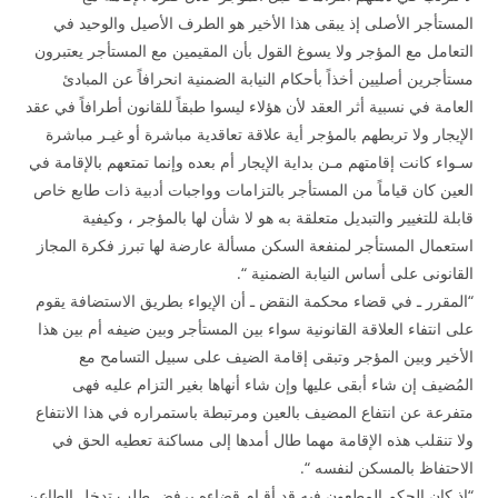
المستأجر الأصلى إذ يبقى هذا الأخير هو الطرف الأصيل والوحيد في
التعامل مع المؤجر ولا يسوغ القول بأن المقيمين مع المستأجر يعتبرون
مستأجرين أصليين أخذاً بأحكام النيابة الضمنية انحرافاً عن المبادئ
العامة في نسبية أثر العقد لأن هؤلاء ليسوا طبقاً للقانون أطرافاً في عقد
الإيجار ولا تربطهم بالمؤجر أية علاقة تعاقدية مباشرة أو غيـر مباشرة
سـواء كانت إقامتهم مـن بداية الإيجار أم بعده وإنما تمتعهم بالإقامة في
العين كان قياماً من المستأجر بالتزامات وواجبات أدبية ذات طابع خاص
قابلة للتغيير والتبديل متعلقة به هو لا شأن لها بالمؤجر ، وكيفية
استعمال المستأجر لمنفعة السكن مسألة عارضة لها تبرز فكرة المجاز
القانونى على أساس النيابة الضمنية “.
“المقرر ـ في قضاء محكمة النقض ـ أن الإيواء بطريق الاستضافة يقوم
على انتفاء العلاقة القانونية سواء بين المستأجر وبين ضيفه أم بين هذا
الأخير وبين المؤجر وتبقى إقامة الضيف على سبيل التسامح مع
المُضيف إن شاء أبقى عليها وإن شاء أنهاها بغير التزام عليه فهى
متفرعة عن انتفاع المضيف بالعين ومرتبطة باستمراره في هذا الانتفاع
ولا تنقلب هذه الإقامة مهما طال أمدها إلى مساكنة تعطيه الحق في
الاحتفاظ بالمسكن لنفسه “.
“إذ كان الحكم المطعون فيه قد أقـام قضاءه برفض طلب تدخل الطاعن