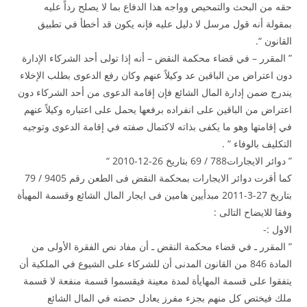
حقه من البحث والتمحيص وواجه هذا الدفاع بما لا يصلح رداً عليه
بمقولة أنه قول مرسل لا دليل عليه فإنه يكون قد أخطأ في تطبيق
القانون “.
” المقرر – في قضاء محكمة النقض – أنه إذا تولى أحد الشركاء الإدارة
دون اعتراض من الباقين عد وكيلاً عنهم وكان رفع الدعوى بطلب الإخلاء
يندرج ضمن إدارة المال الشائع فإن إقامة الدعوى من أحد الشركاء دون
اعتراض من الباقين على انفراده برفعها يحمل على اعتباره وكيلاً عنهم
في إقامتها وهو ما يكفى بذاته لاكتمال صفته في إقامة الدعوى وتوجيه
التكليف بالوفاء ” .
” دوائر الايجارات788 / 69 بتاريخ 26-12-2010 “
كما أقرت دوائر الايجارات بمحكمة النقض فى الطعن رقم 9405 / 79
بتاريخ 27-3-2011 مبدأيين هامين فى ايجار المال الشائع وقسمة المهيأة
وفقا للايضاح التالى :
الاول :-
” المقرر ـ في قضاء محكمة النقض ـ أن مفاد نص الفقرة الأولى من
المادة 846 من القانون المدنى أن للشركاء على الشيوع في الملكية أن
يتفقوا على قسمة المهايأة لمدة معينة فيقسموا قسمة منفعة لا قسمة
ملك فيختص كل منهم بجزء مفرز يعادل حصته في المال الشائع