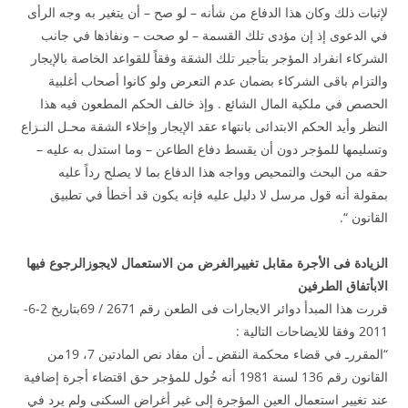
لإثبات ذلك وكان هذا الدفاع من شأنه – لو صح – أن يتغير به وجه الرأى
في الدعوى إذ إن مؤدى تلك القسمة – لو صحت – ونفاذها في جانب
الشركاء انفراد المؤجر بتأجير تلك الشقة وفقاً للقواعد الخاصة بالإيجار
والتزام باقى الشركاء بضمان عدم التعرض ولو كانوا أصحاب أغلبية
الحصص في ملكية المال الشائع . وإذ خالف الحكم المطعون فيه هذا
النظر وأيد الحكم الابتدائى بانتهاء عقد الإيجار وإخلاء الشقة محـل النـزاع
وتسليمها للمؤجر دون أن يقسط دفاع الطاعن – وما استدل به عليه –
حقه من البحث والتمحيص وواجه هذا الدفاع بما لا يصلح رداً عليه
بمقولة أنه قول مرسل لا دليل عليه فإنه يكون قد أخطأ في تطبيق
القانون “.
الزيادة فى الأجرة مقابل تغييرالغرض من الاستعمال لايجوزالرجوع فيها
الابأتفاق الطرفين
قررت هذا المبدأ دوائر الايجارات فى الطعن رقم 2671 / 69بتاريخ 2-6-
2011 وفقا للايضاحات التالية :
“المقررـ في قضاء محكمة النقض ـ أن مفاد نص المادتين 7، 19من
القانون رقم 136 لسنة 1981 أنه خُول للمؤجر حق اقتضاء أجرة إضافية
عند تغيير استعمال العين المؤجرة إلى غير أغراض السكنى ولم يرد في