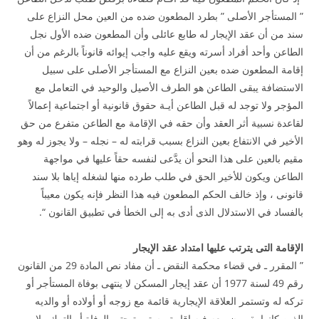
” المستأجر الأصلى ” بطرد المطعون ضده من العين محل النزاع على
سند من أن عقد الإيجار له طابع عائلى وأن المطعون ضده الأول نجل
الطاعن وأحد أفراد أسرته ويقع عليه واجب إيوائه قانوناً بالرغم من أن
إقامة المطعون ضده بعين النزاع مع المستأجر الأصلى على سبيل
الاستضافة يبقى الطاعن هو الطرف الأصيل والوحيد في التعامل مع
المؤجر ولا توجد له قبل الطاعن أيـة حقوق قانونية أو اجتماعية إعمالاً
لقاعدة نسبية أثر العقد وأن حقه في الإقامة مع الطاعن متفرع من حق
الأخير في الانتفاع بعين النزاع بسبب قرابته له – نجله – ولا يجوز له وهو
مقيم بالعين على هذا النحو أن يدَّعى لنفسه حقاً عليها في مواجهة
الطاعن ويكون للأخير الحق في طلب طرده منها لشغله إياها بلا سند
قانونى ، وإذ خالف الحكم المطعون فيه هذا النظر فإنه يكون معيباً
بالفساد في الاستدلال الذى أدى به إلى الخطأ في تطبيق القانون “.
الإقامة التى يترتب عليها امتداد عقد الإيجار
” المقرر ـ في قضاء محكمة النقض ـ أن مفاد نص المادة 29 من القانون
رقم 49 لسنة 1977 أن عقد إيجار المسكن لا ينتهى بوفاة المستأجر أو
تركه له وتستمر العلاقة الإيجارية قائمة مع زوجه أو أولاده أو والديه
الذين كانوا يقيمون معه فيه إقامة مستمرة حتى الوفاة أو الترك ولا