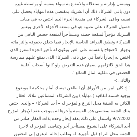
ويستقل بإدارته واستغلاله والانتفاع به سواء بنفسه أو بواسطة غيره
دون باقى الشركاء ذلك أن الشريك بمقتضى هذه المهايأة يحصل على
نصيبه وباقى الشركاء في منفعة الجزء الذى اختص به في مقابل
حصول الشركاء على نصيبه هو في منفعة الأجزاء الأخرى ويعتبر
الشريك مؤجراً لمنفعة حصته ومستأجراً لمنفعة حصص الباقى من
الشركاء وتطبق القواعد الخاصة بالإيجار فيما يتعلق بحقوقه والتزاماته
وجواز الاحتجاج بالقسمة على الغير ويكون له تأجير الجزء المفرز الذى
اختص به إيجاراً نافذاً في حق باقى الشركاء الذى يمتنع عليهم ممارسة
هذا الحق لالتزامهم بضمان عدم التعرض ولو كانوا أصحاب أغلبية
الحصص في ملكية المال الشائع “.
والثانى :-
” إذ كان البين من الأوراق أن الطاعن تمسك أمام محكمة الموضوع
بوجود قسمة اتفاقية ( مهايأة ) بين الشركاء المشتاعين ملاك العقار
الكائن به الشقة محل النزاع والمؤجر له – أحد الشركاء – والذى اختص
بتلك الشقة بمقتضى هذه القسمة وأجرها له بموجب عقد الإيجار المؤرخ
9/7/2002 واستدل على ذلك بعقد إيجار وحدة بذات العقار صادر من
أحد الشركاء على الشيوع لمستأجر آخر وتقاضى المؤجر له لأجرة
الشقة محل النزاع قبل تأجيرها له وطلب إحالة الدعوى إلى التحقيق