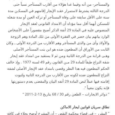
والمستأجر- من أنه وفيما عدا هؤلاء من أقارب المستأجر نسباً حتى
الدرجة الثالثة يشترط لاستمرار عقـد الإيجار إقامتهم في المسكـن مدة
سنة على الأقل سابقة على وفاة المستأجر أو تركه العين أو مدة شغله
للمسكن أيهما أقل مما مؤداه أن الامتداد القانونى لعقد الإيجار
المنصوص عليه في المادة 29 أنفة الذكر أصبح مقصوراً على الأشخاص
الوارد بيانهم بيان حصر في الفقرة الأولى من تلك المادة وهم الزوجة
والأولاد وأى من والدى المستأجر وهم الأقارب من الدرجة الأولى ـ وكان
الثابت من الأوراق أن المطعون ضده هو ابن بنت المستأجر الأصلى
وهـى قرابة من الدرجة الثانية ومن ثم لا يستفيد من امتداد عقد إيجار
شقة النزاع طبقاً للمادة 29 مـن القانون رقم 49 لسنة 1977 . وإذ خالف
الحكم المطعون فيه هذا النظر وقضى بامتداد عقد الإيجار الأصلى لشقة
النزاع للمطعون ضده لكونه من الأقارب من الدرجة الثانية ولثبوت
إقامته فيها عملاً لنص المادة 29 أنفه البيان والمقضى بعدم دستوريتها
فإنه يكون معيباً “.
” دوائر الايجارات – الطعن رقم 30 / 68 بتاريخ 13-2-2011 “
نطاق سريان قوانين ايجار الاماكن
” المقرر – في قضاء محكمة النقض – أن المشرع أوضح بجلاء في كافة