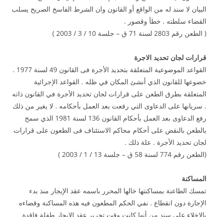
البيان لا سند له من الواقع أو القانون وان الشرط الفاسخ الصريح يسلب
القضاء سلطته . خطأ وقصور .
( الطعن رقم 2803 لسنة 71 ق – جلسة 10 / 3 / 2003 )
قرارات لجان تحديد الاجرة
القواعد الموضوعية المتعلقة بتحديد الأجرة فى القانون 49 لسنة 1977 .
خضوعها للقانون الذي أنشئ المكان في ظله . القواعد الإجرائية
المتعلقة بطرق الطعن على قرارات لجان تحديد الأجرة في القانون ذاته
. سريانها على الدعاوى التي رفعت بعد العمل بأحكامه . لا يغير من ذلك
رفع الدعاوى بعد العمل بأحكام القانون 136 لسنة 1981 الذي سمح
بالطعن بالنقض على أحكام محاكم الاستئناف فى الطعون على قرارات
لجان تحديد الأجرة . علة ذلك .
(الطعن رقم 774 لسنة 58 ق – جلسة 13 / 1 / 2003 )
المساكنة
تمسك الطاعنة بمساكنتها خالها المحرر باسمه عقد الإيجار منذ بدء
الإجارة دون انقطاع . نفي الحكم المطعون فيه هذه المساكنة وقضاءه
بالإخلاء على سند من أنها كانت وقت تحرير عقد الإيجار طفلة فاقدة