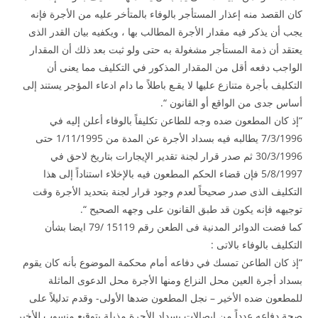
كان القصد منه إعذار المستأجر بالوفاء بالمتأخر عليه من الأجرة فإنه
يجب أن يذكر فيه مقدار الأجرة المطالب بها ، ويكفيه بيان القدر الذى
يعتقد أن ذمة المستأجر مشغولة به حتى ولو ثبت بعد ذلك أن المقدار
الواجب دفعه أقل من المقدار المذكور في التكليف مما يعنى أن
التكليف بأجرة متنازع عليها لا يقـع باطلاً ما دام ادعاء المؤجر يستند إلى
أساس جدى من الواقع أو القانون “.
“إذ كان المطعون ضده وجه للطاعن تكليفاً بالوفاء أعلن إليه في
7/3/1996 يطالبه فيه بسداد الأجرة عن المدة من 1/11/1995 حتى
30/3/1996 ثم صدر قرار لجنة تقدير الإيجارات بتاريخ لاحق في
5/8/1997 فإن قضاء الحكم المطعون فيه بالإخلاء استناداً إلى هذا
التكليف الذى صدر صحيحاً لعدم وجود قرار لجنة بتحديد الأجرة وقت
توجيهه فإنه يكون قد طبق القانون على وجهه الصحيح “.
كما فضت الدوائر المدنية فى الطعن رقم 15119 /79 ايضا بشأن
التكليف بالوفاء بالاتى :
“إذ كان الطاعن تمسك في دفاعه أمام محكمة الموضوع بأنه كان يقوم
بسداد أجرة العين محل النزاع ومنها الأجرة محل الدعوى الماثلة
للمطعون ضده الأخير – نجل المطعون ضدها الأولى- وقدم تدليلاً على
صحة دفاعه عدداً من إيصالات بسداد الأجرة مذيلة بتوقيع منسوب للأخير