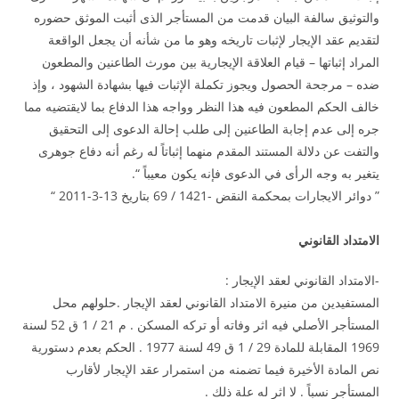
والتوثيق سالفة البيان قدمت من المستأجر الذى أثبت الموثق حضوره
لتقديم عقد الإيجار لإثبات تاريخه وهو ما من شأنه أن يجعل الواقعة
المراد إثباتها – قيام العلاقة الإيجارية بين مورث الطاعنين والمطعون
ضده – مرجحة الحصول ويجوز تكملة الإثبات فيها بشهادة الشهود ، وإذ
خالف الحكم المطعون فيه هذا النظر وواجه هذا الدفاع بما لايقتضيه مما
جره إلى عدم إجابة الطاعنين إلى طلب إحالة الدعوى إلى التحقيق
والتفت عن دلالة المستند المقدم منهما إثباتاً له رغم أنه دفاع جوهرى
يتغير به وجه الرأى في الدعوى فإنه يكون معيباً “.
” دوائر الايجارات بمحكمة النقض -1421 / 69 بتاريخ 13-3-2011 “
الامتداد القانوني
-الامتداد القانوني لعقد الإيجار :
المستفيدين من منيرة الامتداد القانوني لعقد الإيجار .حلولهم محل
المستأجر الأصلي فيه اثر وفاته أو تركه المسكن . م 21 / 1 ق 52 لسنة
1969 المقابلة للمادة 29 / 1 ق 49 لسنة 1977 . الحكم بعدم دستورية
نص المادة الأخيرة فيما تضمنه من استمرار عقد الإيجار لأقارب
المستأجر نسباً . لا اثر له علة ذلك .