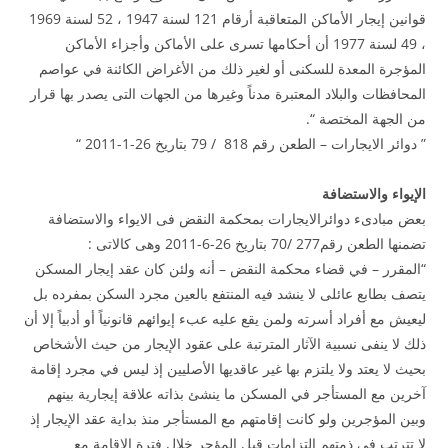
قوانين إيجار الأماكن المتعاقبة أرقام 121 لسنة 1947 ، 52 لسنة 1969
، 49 لسنة 1977 أن أحكامها تسرى على الأماكن وأجزاء الأماكن
المؤجرة المعدة للسكنى أو لغير ذلك من الأغراض الكائنة في عواصم
المحافظات والبلاد المعتبرة مدناً وغيرها من الجهات التى يصدر بها قرار
من الجهة المختصة “.
” دوائر الايجارات – الطعن رقم 818 / 79 بتاريخ 26-1-2011 “
الإيواء والاستضافة
بعض مبادىء دوائرالايجارات بمحكمة النقض فى الايواء والاستضافة
تضمنها الطعن رقم277 /70 بتاريخ 26-6-2011 وهى كالاتى :
“المقرر – في قضاء محكمة النقض – أنه ولئن كان عقد إيجار المسكن
يتصف بطابع عائلى لا ينشد فيه المنتفع بالعين مجرد السكن بمفرده بل
ليعيش مع أفراد أسرته ولمن يقع عليه عبء إيوائهم قانونياً أو أدبياً إلا أن
ذلك لا ينفى نسبية الآثار المترتبة على عقود الإيجار من حيث الأشخاص
بحيث لا يعتد ولا يلتزم بها غير عاقديها الأصليين إذ ليس في مجرد إقامة
آخرين مع المستأجر في المسكن ما ينشئ بذاته علاقة إيجارية بينهم
وبين المؤجرين ولو كانت إقامتهم مع المستأجر منذ بداية عقد الإيجار إذ
لا تترتب في ذمتهم التزامات قبل المؤجر خلال فترة الإقامة مع