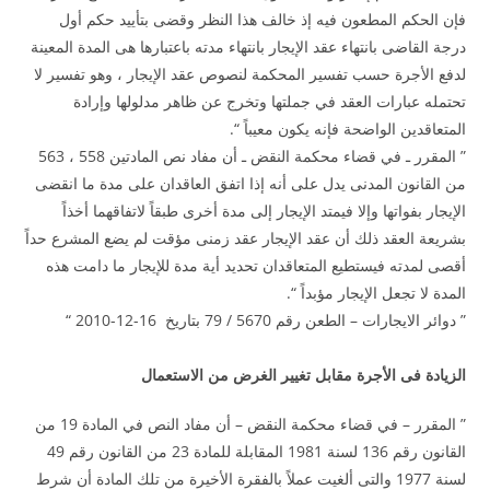
فإن الحكم المطعون فيه إذ خالف هذا النظر وقضى بتأييد حكم أول
درجة القاضى بانتهاء عقد الإيجار بانتهاء مدته باعتبارها هى المدة المعينة
لدفع الأجرة حسب تفسير المحكمة لنصوص عقد الإيجار ، وهو تفسير لا
تحتمله عبارات العقد في جملتها وتخرج عن ظاهر مدلولها وإرادة
المتعاقدين الواضحة فإنه يكون معيباً “.
” المقرر ـ في قضاء محكمة النقض ـ أن مفاد نص المادتين 558 ، 563
من القانون المدنى يدل على أنه إذا اتفق العاقدان على مدة ما انقضى
الإيجار بفواتها وإلا فيمتد الإيجار إلى مدة أخرى طبقاً لاتفاقهما أخذاً
بشريعة العقد ذلك أن عقد الإيجار عقد زمنى مؤقت لم يضع المشرع حداً
أقصى لمدته فيستطيع المتعاقدان تحديد أية مدة للإيجار ما دامت هذه
المدة لا تجعل الإيجار مؤبداً “.
” دوائر الايجارات – الطعن رقم 5670 / 79 بتاريخ 16-12-2010 “
الزيادة فى الأجرة مقابل تغيير الغرض من الاستعمال
” المقرر – في قضاء محكمة النقض – أن مفاد النص في المادة 19 من
القانون رقم 136 لسنة 1981 المقابلة للمادة 23 من القانون رقم 49
لسنة 1977 والتى ألغيت عملاً بالفقرة الأخيرة من تلك المادة أن شرط