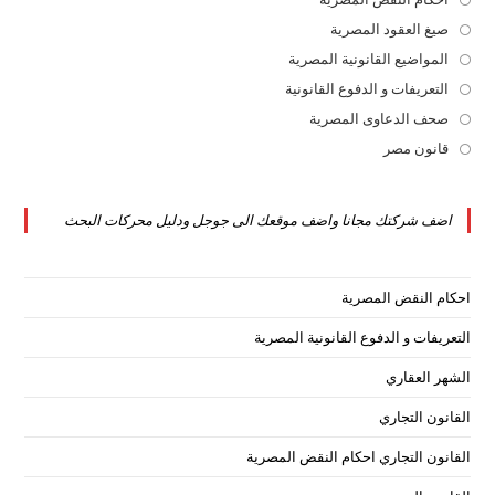
a
in
صيغ العقود المصرية
Opens
new
a
in
المواضيع القانونية المصرية
Opens
tab
new
a
in
التعريفات و الدفوع القانونية
Opens
tab
new
a
in
صحف الدعاوى المصرية
Opens
tab
new
a
in
قانون مصر
Opens
tab
new
a
in
tab
new
a
اضف شركتك مجانا واضف موقعك الى جوجل ودليل محركات البحث
tab
new
tab
احكام النقض المصرية
التعريفات و الدفوع القانونية المصرية
الشهر العقاري
القانون التجاري
القانون التجاري احكام النقض المصرية