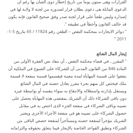
القرارات وهى ستون يوماً من تاريخ إخطار ذوى الشأن بها رغم أن
الدعوى الماثلة هى دعوى بطلان قرار لصدوره من لجنة لا ولاية لها في
إصداره وليس طعناً على قرار لجنة صدر وفق صحيح القانون فإنه يكون
قد خالف القانون وأخطأ في تطبيقه “.
” دوائر الايجارات بمحكمة النقض – الطعن رقم 11824 / 65 بتاريخ 5-1-
2011 ”
إيجار المال الشائع
” المقرر ـ في قضاء محكمة النقض ـ أن مفاد نص الفقرة الأولى من
المادة 846 من القانون المدنى أن للشركاء على الشيوع في الملكية أن
يتفقوا على قسمة المهايأة لمدة معينة فيقسموا قسمة منفعة لا قسمة
ملك فيختص كل منهم بجزء مفرز يعادل حصته في المال الشائع
ويستقل بإدارته واستغلاله والانتفاع به سواء بنفسه أو بواسطة غيره
دون باقى الشركاء ذلك أن الشريك بمقتضى هذه المهايأة يحصل على
نصيبه وباقى الشركاء في منفعة الجزء الذى اختص به في مقابل
حصول الشركاء على نصيبه هو في منفعة الأجزاء الأخرى ويعتبر
الشريك مؤجراً لمنفعة حصته ومستأجراً لمنفعة حصص الباقى من
الشركاء وتطبق القواعد الخاصة بالإيجار فيما يتعلق بحقوقه والتزاماته