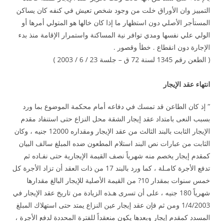
التمييز وان الأوراق خلت من وجود شخص تعيش في كنفه كان يساكن
المستأجر الأصلي دون استظهار ما إذا كان خالها هو المتولي أمرها أو
الولي علي نفسها ومدي توافر نية المساكنة واستمرار الإقامة منذ بدء
الإجارة دون انقطاع . خطأ وقصور .
( الطعن رقم 1345 لسنة 72 ق – جلسة 23 / 6 / 2003 )
انتهاء عقد الإيجار
” إذ كان الطاعن قد تمسك في دفاعه أمام محكمة الموضوع بما ورد
بسبب النعى بامتداد عقد إيجار الشقة محل النزاع حتى استنفاد مقدم
الإيجار الثابت بالبند الثالث من عقد الإيجار ومقداره 12000 جنيه ، وكان
الثابت من عبارات نص البند استلام المطعون ضده المبلغ سالف البيان
كمقدم إيجار يخصم منه شهرياً نصف القيمة الإيجارية حتى نفـاده ثم
تدفع الأجرة كامـلة ، كما ورد بالبند 17 من ذات العقد أن تزاد الأجرة كل
خمس سنوات بمقدار 10? من القيمة الأصلية للإيجار البالغ مقدارها
شهرياً 180 جنيه ، على أن تسرى هـذه الزيادة من تاريخ عقد الإيجار في
1/4/2003 ومن ثم فإن عقد إيجار عين النزاع يمتد حتى استهلاك المبلغ
المسدد كمقدم إيجار وبعدها يكون منعقداً للفترة المحددة لدفع الأجرة ،